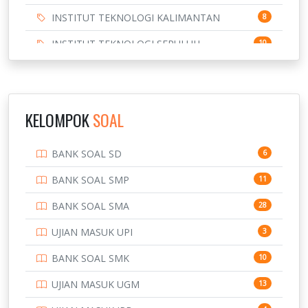
INSTITUT TEKNOLOGI KALIMANTAN
8
INSTITUT TEKNOLOGI SEPULUH
10
NOVEMBER
INSTITUT TEKNOLOGI SUMATERA
9
IPDN / STPDN
148
KELOMPOK
SOAL
PENDIDIKAN
943
BANK SOAL SD
6
PERBANKAN
3
BANK SOAL SMP
11
POLRI
169
BANK SOAL SMA
28
POLTEK SSN
7
UJIAN MASUK UPI
3
PTDI STTD
4
BANK SOAL SMK
10
SD
133
UJIAN MASUK UGM
13
SMA
146