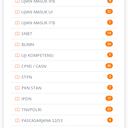
UJIAN MASUK IPB
4
SMK
231
UJIAN MASUK UI
32
SMP
134
UJIAN MASUK ITB
7
STIP
2
SNBT
74
TNI
153
BUMN
34
TOEFL
345
UJI KOMPETENSI
7
UNIVERSITAS AIRLANGGA
15
CPNS / CASN
60
UNIVERSITAS ANDALAS
16
STPN
3
UNIVERSITAS BANGKA BELITUNG
15
PKN STAN
7
UNIVERSITAS BENGKULU
15
IPDN
17
UNIVERSITAS BORNEO TARAKAN
14
TNI/POLRI
33
UNIVERSITAS BRAWIJAYA
14
PASCASARJANA S2/S3
9
UNIVERSITAS CENDRAWASIH
14