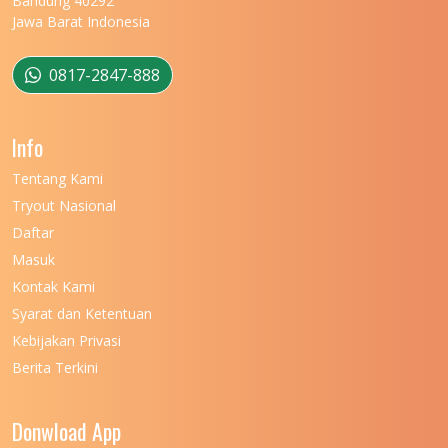
Bandung 40292
Jawa Barat Indonesia
UNIVERSITAS MULAWARMAN
12
UNIVERSITAS MUSAMUS
11
0817-2847-888
UNIVERSITAS NEGERI GANESHA
11
Info
UNIVERSITAS NEGERI GORONTALO
11
Tentang Kami
UNIVERSITAS NEGERI KHAIRUN
11
Tryout Nasional
UNIVERSITAS NEGERI MAKASSAR
11
Daftar
Masuk
UNIVERSITAS NEGERI MALANG
7
Kontak Kami
UNIVERSITAS NEGERI MANADO
7
Syarat dan Ketentuan
UNIVERSITAS NEGERI MEDAN
7
Kebijakan Privasi
Berita Terkini
UNIVERSITAS NEGERI PADANG
7
UNIVERSITAS NEGERI YOGYAKARTA
8
Donwload App