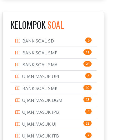
INSTITUT TEKNOLOGI
143
BANDUNG
KELOMPOK
SOAL
INSTITUT TEKNOLOGI
8
KALIMANTAN
BANK SOAL SD
6
INSTITUT TEKNOLOGI
10
SEPULUH NOVEMBER
BANK SOAL SMP
11
INSTITUT TEKNOLOGI
9
BANK SOAL SMA
28
SUMATERA
UJIAN MASUK UPI
3
IPDN / STPDN
148
BANK SOAL SMK
10
PENDIDIKAN
943
UJIAN MASUK UGM
13
PERBANKAN
3
UJIAN MASUK IPB
4
POLRI
169
UJIAN MASUK UI
32
POLTEK SSN
7
UJIAN MASUK ITB
7
PTDI STTD
4