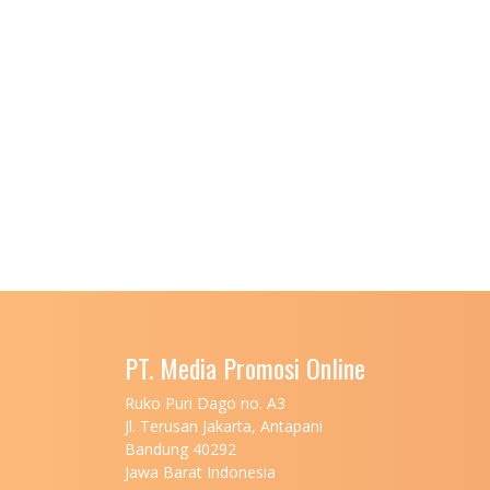
PT. Media Promosi Online
Ruko Puri Dago no. A3
Jl. Terusan Jakarta, Antapani
Bandung 40292
Jawa Barat Indonesia