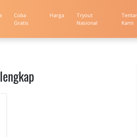
a
Coba
Harga
Tryout
Tenta
Gratis
Nasional
Kami
lengkap