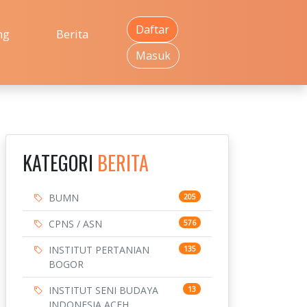
Daftar
ng
Berita
Masuk
KATEGORI
BERITA
BUMN
205
CPNS / ASN
576
INSTITUT PERTANIAN
135
BOGOR
INSTITUT SENI BUDAYA
13
INDONESIA ACEH