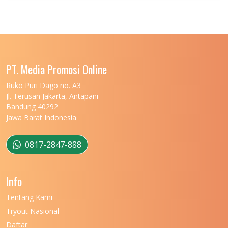
UNIVERSITAS JENDERAL SOEDIRMAN
11
UNIVERSITAS LAMBUNG MANGKURAT
11
UNIVERSITAS LAMPUNG
11
UNIVERSITAS MALIKUSSALEH
11
PT. Media Promosi Online
UNIVERSITAS MARITIM RAJA ALI HAJI
11
Ruko Puri Dago no. A3
Jl. Terusan Jakarta, Antapani
UNIVERSITAS MATARAM
11
Bandung 40292
Jawa Barat Indonesia
UNIVERSITAS MULAWARMAN
12
UNIVERSITAS MUSAMUS
11
0817-2847-888
UNIVERSITAS NEGERI GANESHA
11
Info
UNIVERSITAS NEGERI GORONTALO
11
Tentang Kami
UNIVERSITAS NEGERI KHAIRUN
11
Tryout Nasional
UNIVERSITAS NEGERI MAKASSAR
11
Daftar