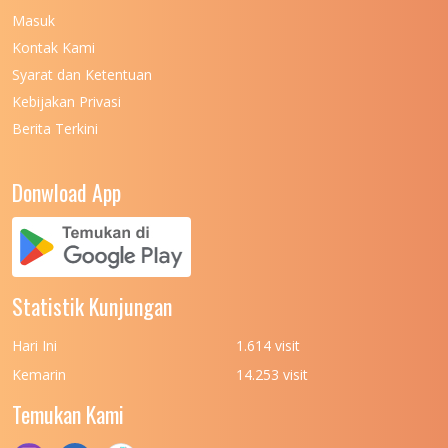
Masuk
UNIVERSITAS NEGERI MALANG
7
Kontak Kami
UNIVERSITAS NEGERI MANADO
7
Syarat dan Ketentuan
UNIVERSITAS NEGERI MEDAN
7
Kebijakan Privasi
Berita Terkini
UNIVERSITAS NEGERI PADANG
7
UNIVERSITAS NEGERI YOGYAKARTA
8
Donwload App
UNIVERSITAS NUSA CENDANA
7
UNIVERSITAS PADJADJARAN
11
UNIVERSITAS PALANGKARAYA
7
Statistik Kunjungan
UNIVERSITAS PATTIMURA
7
Hari Ini
1.614 visit
UNIVERSITAS PEMBANGUNAN NASIONAL
6
Kemarin
14.253 visit
(UPN) VETERAN JAKARTA
Temukan Kami
UNIVERSITAS PEMBANGUNAN NASIONAL
4
(UPN) VETERAN JAWA TIMUR