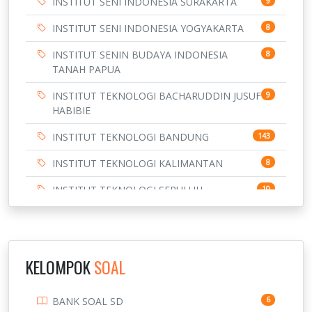
INSTITUT SENI INDONESIA SURAKARTA
9
INSTITUT SENI INDONESIA YOGYAKARTA
8
INSTITUT SENIN BUDAYA INDONESIA
8
TANAH PAPUA
INSTITUT TEKNOLOGI BACHARUDDIN JUSUF
9
HABIBIE
INSTITUT TEKNOLOGI BANDUNG
143
INSTITUT TEKNOLOGI KALIMANTAN
8
INSTITUT TEKNOLOGI SEPULUH
10
NOVEMBER
INSTITUT TEKNOLOGI SUMATERA
9
IPDN / STPDN
148
KELOMPOK
SOAL
PENDIDIKAN
943
BANK SOAL SD
6
PERBANKAN
3