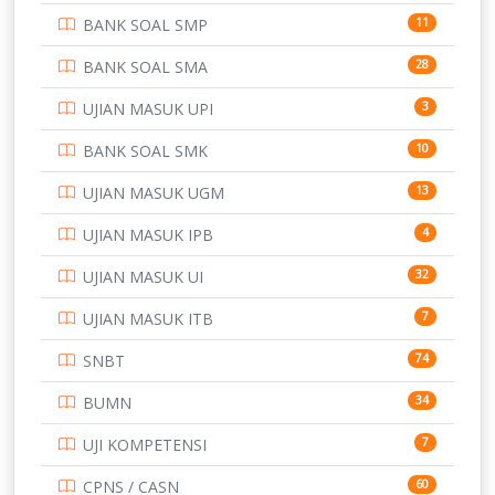
BANK SOAL SMP
11
POLRI
169
BANK SOAL SMA
28
POLTEK SSN
7
UJIAN MASUK UPI
3
PTDI STTD
4
BANK SOAL SMK
10
SD
133
UJIAN MASUK UGM
13
SMA
146
UJIAN MASUK IPB
4
SMK
231
UJIAN MASUK UI
32
SMP
134
UJIAN MASUK ITB
7
STIP
2
SNBT
74
TNI
153
BUMN
34
TOEFL
345
UJI KOMPETENSI
7
UNIVERSITAS AIRLANGGA
15
CPNS / CASN
60