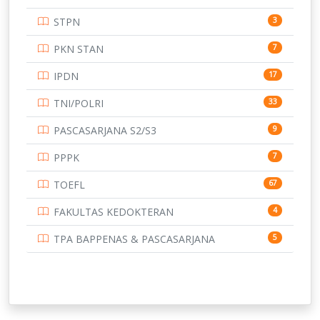
UNIVERSITAS ANDALAS
16
STPN
3
UNIVERSITAS BANGKA BELITUNG
15
PKN STAN
7
UNIVERSITAS BENGKULU
15
IPDN
17
UNIVERSITAS BORNEO TARAKAN
14
TNI/POLRI
33
UNIVERSITAS BRAWIJAYA
14
PASCASARJANA S2/S3
9
UNIVERSITAS CENDRAWASIH
14
PPPK
7
UNIVERSITAS DIPENOGORO
15
TOEFL
67
UNIVERSITAS GADJAH MADA
219
FAKULTAS KEDOKTERAN
4
UNIVERSITAS HALUOLEO
11
TPA BAPPENAS & PASCASARJANA
5
UNIVERSITAS INDONESIA
144
UNIVERSITAS JAMBI
13
UNIVERSITAS JEMBER
12