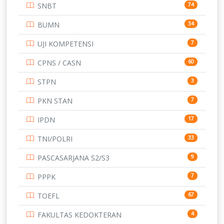
SNBT
74
TNI
153
BUMN
34
TOEFL
345
UJI KOMPETENSI
7
UNIVERSITAS AIRLANGGA
15
CPNS / CASN
60
UNIVERSITAS ANDALAS
16
STPN
3
UNIVERSITAS BANGKA BELITUNG
15
PKN STAN
7
UNIVERSITAS BENGKULU
15
IPDN
17
UNIVERSITAS BORNEO TARAKAN
14
TNI/POLRI
33
UNIVERSITAS BRAWIJAYA
14
PASCASARJANA S2/S3
9
UNIVERSITAS CENDRAWASIH
14
PPPK
7
UNIVERSITAS DIPENOGORO
15
TOEFL
67
UNIVERSITAS GADJAH MADA
219
FAKULTAS KEDOKTERAN
4
UNIVERSITAS HALUOLEO
11