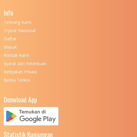
UNIVERSITAS NEGERI GANESHA
11
Info
UNIVERSITAS NEGERI GORONTALO
11
Tentang Kami
UNIVERSITAS NEGERI KHAIRUN
11
Tryout Nasional
UNIVERSITAS NEGERI MAKASSAR
11
Daftar
Masuk
UNIVERSITAS NEGERI MALANG
7
Kontak Kami
UNIVERSITAS NEGERI MANADO
7
Syarat dan Ketentuan
UNIVERSITAS NEGERI MEDAN
7
Kebijakan Privasi
Berita Terkini
UNIVERSITAS NEGERI PADANG
7
UNIVERSITAS NEGERI YOGYAKARTA
8
Donwload App
UNIVERSITAS NUSA CENDANA
7
UNIVERSITAS PADJADJARAN
11
UNIVERSITAS PALANGKARAYA
7
Statistik Kunjungan