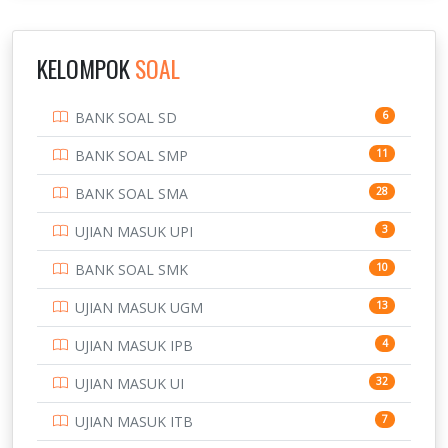
INSTITUT TEKNOLOGI SUMATERA
9
IPDN / STPDN
148
KELOMPOK
SOAL
PENDIDIKAN
943
BANK SOAL SD
6
PERBANKAN
3
BANK SOAL SMP
11
POLRI
169
BANK SOAL SMA
28
POLTEK SSN
7
UJIAN MASUK UPI
3
PTDI STTD
4
BANK SOAL SMK
10
SD
133
UJIAN MASUK UGM
13
SMA
146
UJIAN MASUK IPB
4
SMK
231
UJIAN MASUK UI
32
SMP
134
UJIAN MASUK ITB
7
STIP
2