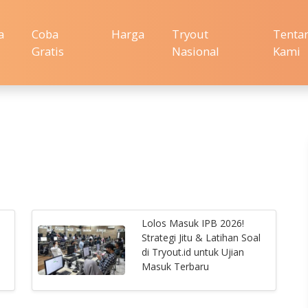
a
Coba
Harga
Tryout
Tenta
Gratis
Nasional
Kami
Lolos Masuk IPB 2026!
6
Strategi Jitu & Latihan Soal
di Tryout.id untuk Ujian
Masuk Terbaru