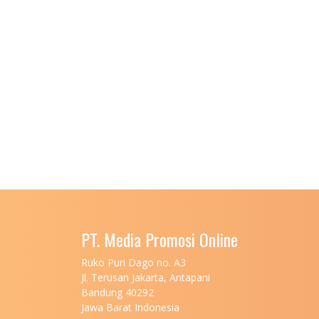
PT. Media Promosi Online
Ruko Puri Dago no. A3
Jl. Terusan Jakarta, Antapani
Bandung 40292
Jawa Barat Indonesia