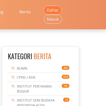
Daftar
ng
Berita
Masuk
KATEGORI
BERITA
BUMN
205
CPNS / ASN
576
INSTITUT PERTANIAN
135
BOGOR
INSTITUT SENI BUDAYA
13
INDONESIA ACEH