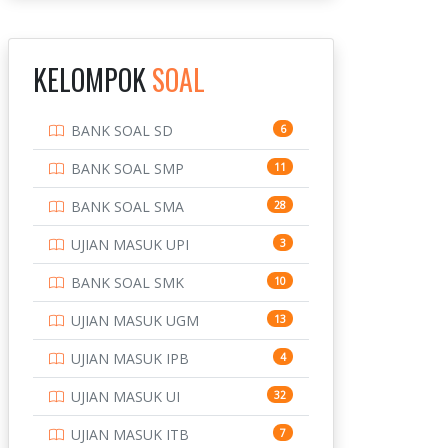
INSTITUT TEKNOLOGI
143
BANDUNG
KELOMPOK
SOAL
INSTITUT TEKNOLOGI
8
KALIMANTAN
BANK SOAL SD
6
INSTITUT TEKNOLOGI
10
SEPULUH NOVEMBER
BANK SOAL SMP
11
INSTITUT TEKNOLOGI
9
BANK SOAL SMA
28
SUMATERA
UJIAN MASUK UPI
3
IPDN / STPDN
148
BANK SOAL SMK
10
PENDIDIKAN
943
UJIAN MASUK UGM
13
PERBANKAN
3
UJIAN MASUK IPB
4
POLRI
169
UJIAN MASUK UI
32
POLTEK SSN
7
UJIAN MASUK ITB
7
PTDI STTD
4