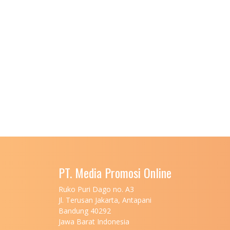
PT. Media Promosi Online
Ruko Puri Dago no. A3
Jl. Terusan Jakarta, Antapani
Bandung 40292
Jawa Barat Indonesia