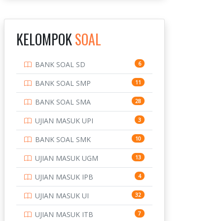
INSTITUT TEKNOLOGI
143
BANDUNG
KELOMPOK
SOAL
INSTITUT TEKNOLOGI
8
KALIMANTAN
BANK SOAL SD
6
INSTITUT TEKNOLOGI
10
SEPULUH NOVEMBER
BANK SOAL SMP
11
INSTITUT TEKNOLOGI
9
BANK SOAL SMA
28
SUMATERA
UJIAN MASUK UPI
3
IPDN / STPDN
148
BANK SOAL SMK
10
PENDIDIKAN
943
UJIAN MASUK UGM
13
PERBANKAN
3
UJIAN MASUK IPB
4
POLRI
169
UJIAN MASUK UI
32
POLTEK SSN
7
UJIAN MASUK ITB
7
PTDI STTD
4