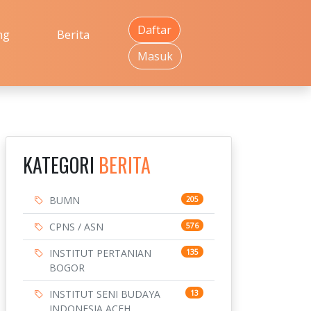
Daftar
ng
Berita
Masuk
KATEGORI
BERITA
BUMN
205
CPNS / ASN
576
INSTITUT PERTANIAN
135
BOGOR
INSTITUT SENI BUDAYA
13
INDONESIA ACEH