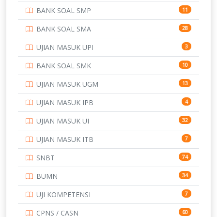
BANK SOAL SMP
11
POLRI
169
BANK SOAL SMA
28
POLTEK SSN
7
UJIAN MASUK UPI
3
PTDI STTD
4
BANK SOAL SMK
10
SD
133
UJIAN MASUK UGM
13
SMA
146
UJIAN MASUK IPB
4
SMK
231
UJIAN MASUK UI
32
SMP
134
UJIAN MASUK ITB
7
STIP
2
SNBT
74
TNI
153
BUMN
34
TOEFL
345
UJI KOMPETENSI
7
UNIVERSITAS AIRLANGGA
15
CPNS / CASN
60