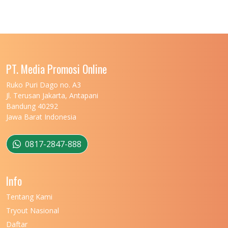
UNIVERSITAS JENDERAL SOEDIRMAN
11
UNIVERSITAS LAMBUNG MANGKURAT
11
UNIVERSITAS LAMPUNG
11
UNIVERSITAS MALIKUSSALEH
11
PT. Media Promosi Online
UNIVERSITAS MARITIM RAJA ALI HAJI
11
Ruko Puri Dago no. A3
Jl. Terusan Jakarta, Antapani
UNIVERSITAS MATARAM
11
Bandung 40292
Jawa Barat Indonesia
UNIVERSITAS MULAWARMAN
12
UNIVERSITAS MUSAMUS
11
0817-2847-888
UNIVERSITAS NEGERI GANESHA
11
Info
UNIVERSITAS NEGERI GORONTALO
11
Tentang Kami
UNIVERSITAS NEGERI KHAIRUN
11
Tryout Nasional
UNIVERSITAS NEGERI MAKASSAR
11
Daftar