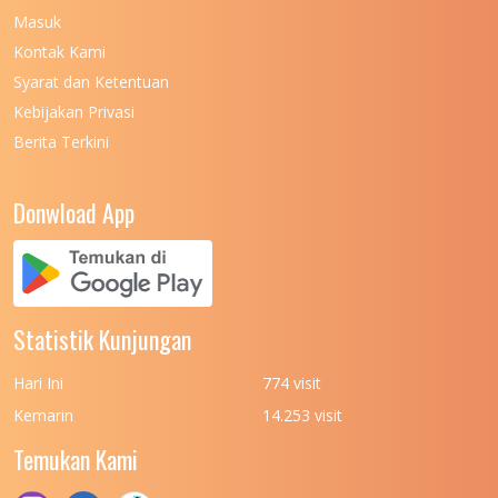
Masuk
UNIVERSITAS NEGERI MALANG
7
Kontak Kami
UNIVERSITAS NEGERI MANADO
7
Syarat dan Ketentuan
UNIVERSITAS NEGERI MEDAN
7
Kebijakan Privasi
Berita Terkini
UNIVERSITAS NEGERI PADANG
7
UNIVERSITAS NEGERI YOGYAKARTA
8
Donwload App
UNIVERSITAS NUSA CENDANA
7
UNIVERSITAS PADJADJARAN
11
UNIVERSITAS PALANGKARAYA
7
Statistik Kunjungan
UNIVERSITAS PATTIMURA
7
Hari Ini
774 visit
UNIVERSITAS PEMBANGUNAN NASIONAL
6
Kemarin
14.253 visit
(UPN) VETERAN JAKARTA
Temukan Kami
UNIVERSITAS PEMBANGUNAN NASIONAL
4
(UPN) VETERAN JAWA TIMUR