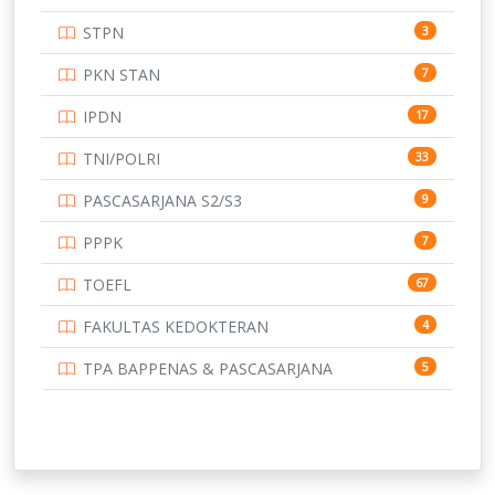
UNIVERSITAS ANDALAS
16
STPN
3
UNIVERSITAS BANGKA BELITUNG
15
PKN STAN
7
UNIVERSITAS BENGKULU
15
IPDN
17
UNIVERSITAS BORNEO TARAKAN
14
TNI/POLRI
33
UNIVERSITAS BRAWIJAYA
14
PASCASARJANA S2/S3
9
UNIVERSITAS CENDRAWASIH
14
PPPK
7
UNIVERSITAS DIPENOGORO
15
TOEFL
67
UNIVERSITAS GADJAH MADA
219
FAKULTAS KEDOKTERAN
4
UNIVERSITAS HALUOLEO
11
TPA BAPPENAS & PASCASARJANA
5
UNIVERSITAS INDONESIA
144
UNIVERSITAS JAMBI
13
UNIVERSITAS JEMBER
12