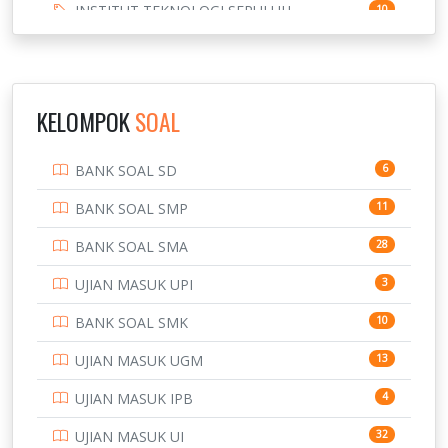
INSTITUT TEKNOLOGI SEPULUH
10
NOVEMBER
INSTITUT TEKNOLOGI SUMATERA
9
IPDN / STPDN
148
KELOMPOK
SOAL
PENDIDIKAN
943
BANK SOAL SD
6
PERBANKAN
3
BANK SOAL SMP
11
POLRI
169
BANK SOAL SMA
28
POLTEK SSN
7
UJIAN MASUK UPI
3
PTDI STTD
4
BANK SOAL SMK
10
SD
133
UJIAN MASUK UGM
13
SMA
146
UJIAN MASUK IPB
4
SMK
231
UJIAN MASUK UI
32
134