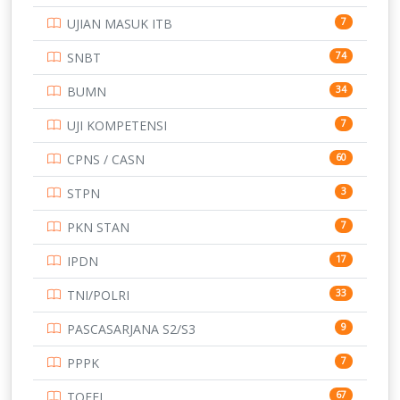
SMP
UJIAN MASUK ITB
7
STIP
2
SNBT
74
TNI
153
BUMN
34
TOEFL
345
UJI KOMPETENSI
7
UNIVERSITAS AIRLANGGA
15
CPNS / CASN
60
UNIVERSITAS ANDALAS
16
STPN
3
UNIVERSITAS BANGKA BELITUNG
15
PKN STAN
7
UNIVERSITAS BENGKULU
15
IPDN
17
UNIVERSITAS BORNEO TARAKAN
14
TNI/POLRI
33
UNIVERSITAS BRAWIJAYA
14
PASCASARJANA S2/S3
9
UNIVERSITAS CENDRAWASIH
14
PPPK
7
UNIVERSITAS DIPENOGORO
15
TOEFL
67