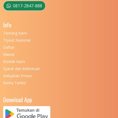
UNIVERSITAS MUSAMUS
11
0817-2847-888
UNIVERSITAS NEGERI GANESHA
11
Info
UNIVERSITAS NEGERI GORONTALO
11
Tentang Kami
UNIVERSITAS NEGERI KHAIRUN
11
Tryout Nasional
UNIVERSITAS NEGERI MAKASSAR
11
Daftar
Masuk
UNIVERSITAS NEGERI MALANG
7
Kontak Kami
UNIVERSITAS NEGERI MANADO
7
Syarat dan Ketentuan
UNIVERSITAS NEGERI MEDAN
7
Kebijakan Privasi
Berita Terkini
UNIVERSITAS NEGERI PADANG
7
UNIVERSITAS NEGERI YOGYAKARTA
8
Donwload App
UNIVERSITAS NUSA CENDANA
7
UNIVERSITAS PADJADJARAN
11