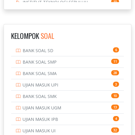
INSTITUT TEKNOLOGI SEPULUH
10
NOVEMBER
INSTITUT TEKNOLOGI SUMATERA
9
IPDN / STPDN
148
KELOMPOK
SOAL
PENDIDIKAN
943
BANK SOAL SD
6
PERBANKAN
3
BANK SOAL SMP
11
POLRI
169
BANK SOAL SMA
28
POLTEK SSN
7
UJIAN MASUK UPI
3
PTDI STTD
4
BANK SOAL SMK
10
SD
133
UJIAN MASUK UGM
13
SMA
146
UJIAN MASUK IPB
4
SMK
231
UJIAN MASUK UI
32
SMP
134