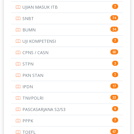
UJIAN MASUK ITB
7
STIP
2
SNBT
74
TNI
153
BUMN
34
TOEFL
345
UJI KOMPETENSI
7
UNIVERSITAS AIRLANGGA
15
CPNS / CASN
60
UNIVERSITAS ANDALAS
16
STPN
3
UNIVERSITAS BANGKA BELITUNG
15
PKN STAN
7
UNIVERSITAS BENGKULU
15
IPDN
17
UNIVERSITAS BORNEO TARAKAN
14
TNI/POLRI
33
UNIVERSITAS BRAWIJAYA
14
PASCASARJANA S2/S3
9
UNIVERSITAS CENDRAWASIH
14
PPPK
7
UNIVERSITAS DIPENOGORO
15
TOEFL
67