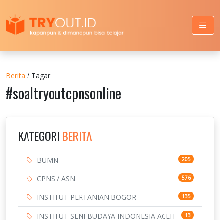
Berita
/ Tagar
#soaltryoutcpnsonline
KATEGORI
BERITA
BUMN
205
CPNS / ASN
576
INSTITUT PERTANIAN BOGOR
135
INSTITUT SENI BUDAYA INDONESIA ACEH
13