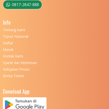
UNIVERSITAS MUSAMUS
11
0817-2847-888
UNIVERSITAS NEGERI GANESHA
11
Info
UNIVERSITAS NEGERI GORONTALO
11
Tentang Kami
UNIVERSITAS NEGERI KHAIRUN
11
Tryout Nasional
UNIVERSITAS NEGERI MAKASSAR
11
Daftar
Masuk
UNIVERSITAS NEGERI MALANG
7
Kontak Kami
UNIVERSITAS NEGERI MANADO
7
Syarat dan Ketentuan
UNIVERSITAS NEGERI MEDAN
7
Kebijakan Privasi
Berita Terkini
UNIVERSITAS NEGERI PADANG
7
UNIVERSITAS NEGERI YOGYAKARTA
8
Donwload App
UNIVERSITAS NUSA CENDANA
7
UNIVERSITAS PADJADJARAN
11