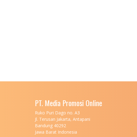
PT. Media Promosi Online
Ruko Puri Dago no. A3
Jl. Terusan Jakarta, Antapani
Bandung 40292
Jawa Barat Indonesia