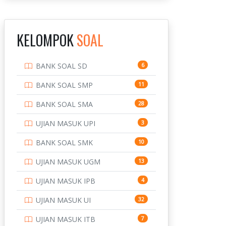
INSTITUT TEKNOLOGI
143
BANDUNG
KELOMPOK
SOAL
INSTITUT TEKNOLOGI
8
KALIMANTAN
BANK SOAL SD
6
INSTITUT TEKNOLOGI
10
SEPULUH NOVEMBER
BANK SOAL SMP
11
INSTITUT TEKNOLOGI
9
BANK SOAL SMA
28
SUMATERA
UJIAN MASUK UPI
3
IPDN / STPDN
148
BANK SOAL SMK
10
PENDIDIKAN
943
UJIAN MASUK UGM
13
PERBANKAN
3
UJIAN MASUK IPB
4
POLRI
169
UJIAN MASUK UI
32
POLTEK SSN
7
UJIAN MASUK ITB
7
PTDI STTD
4