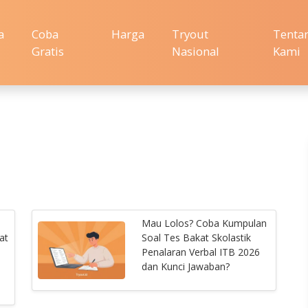
a
Coba
Harga
Tryout
Tenta
Gratis
Nasional
Kami
Mau Lolos? Coba Kumpulan
at
Soal Tes Bakat Skolastik
Penalaran Verbal ITB 2026
dan Kunci Jawaban?