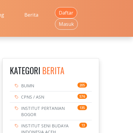
Daftar
ng
Berita
Masuk
KATEGORI
BERITA
BUMN
205
CPNS / ASN
576
INSTITUT PERTANIAN
135
BOGOR
INSTITUT SENI BUDAYA
13
INDONESIA ACEH