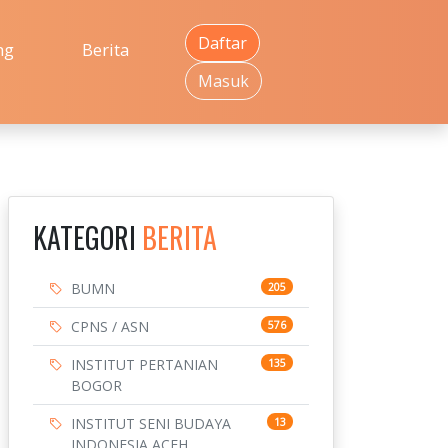
Daftar
ng
Berita
Masuk
KATEGORI
BERITA
BUMN
205
CPNS / ASN
576
INSTITUT PERTANIAN
135
BOGOR
INSTITUT SENI BUDAYA
13
INDONESIA ACEH