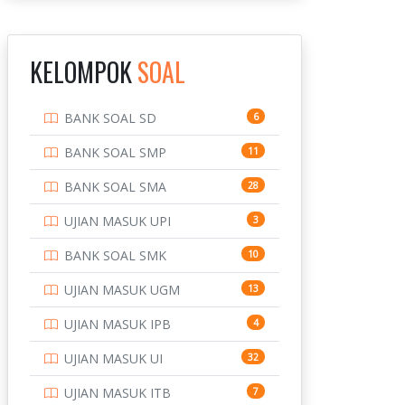
INSTITUT TEKNOLOGI
143
BANDUNG
KELOMPOK
SOAL
INSTITUT TEKNOLOGI
8
KALIMANTAN
BANK SOAL SD
6
INSTITUT TEKNOLOGI
10
SEPULUH NOVEMBER
BANK SOAL SMP
11
INSTITUT TEKNOLOGI
9
BANK SOAL SMA
28
SUMATERA
UJIAN MASUK UPI
3
IPDN / STPDN
148
BANK SOAL SMK
10
PENDIDIKAN
943
UJIAN MASUK UGM
13
PERBANKAN
3
UJIAN MASUK IPB
4
POLRI
169
UJIAN MASUK UI
32
POLTEK SSN
7
UJIAN MASUK ITB
7
PTDI STTD
4