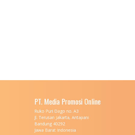
PT. Media Promosi Online
Ruko Puri Dago no. A3
Jl. Terusan Jakarta, Antapani
Bandung 40292
Jawa Barat Indonesia