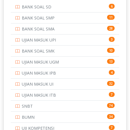
BANK SOAL SD
6
PERBANKAN
3
BANK SOAL SMP
11
POLRI
169
BANK SOAL SMA
28
POLTEK SSN
7
UJIAN MASUK UPI
3
PTDI STTD
4
BANK SOAL SMK
10
SD
133
UJIAN MASUK UGM
13
SMA
146
UJIAN MASUK IPB
4
SMK
231
UJIAN MASUK UI
32
SMP
134
UJIAN MASUK ITB
7
STIP
2
SNBT
74
TNI
153
BUMN
34
TOEFL
345
UJI KOMPETENSI
7