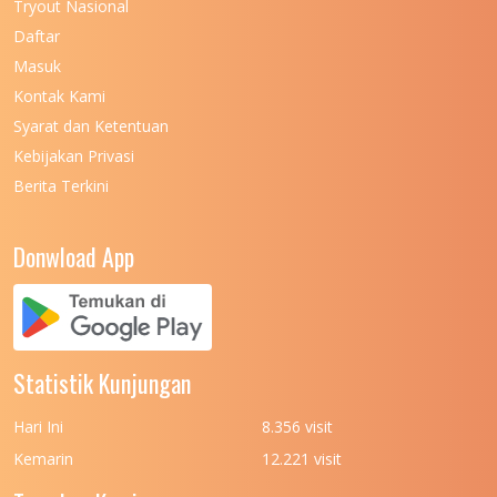
Tryout Nasional
UNIVERSITAS NEGERI MAKASSAR
11
Daftar
Masuk
UNIVERSITAS NEGERI MALANG
7
Kontak Kami
UNIVERSITAS NEGERI MANADO
7
Syarat dan Ketentuan
UNIVERSITAS NEGERI MEDAN
7
Kebijakan Privasi
Berita Terkini
UNIVERSITAS NEGERI PADANG
7
UNIVERSITAS NEGERI YOGYAKARTA
8
Donwload App
UNIVERSITAS NUSA CENDANA
7
UNIVERSITAS PADJADJARAN
11
UNIVERSITAS PALANGKARAYA
7
Statistik Kunjungan
UNIVERSITAS PATTIMURA
7
Hari Ini
8.356 visit
UNIVERSITAS PEMBANGUNAN NASIONAL
6
Kemarin
12.221 visit
(UPN) VETERAN JAKARTA