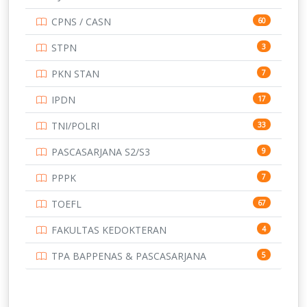
UNIVERSITAS AIRLANGGA
15
CPNS / CASN
60
UNIVERSITAS ANDALAS
16
STPN
3
UNIVERSITAS BANGKA BELITUNG
15
PKN STAN
7
UNIVERSITAS BENGKULU
15
IPDN
17
UNIVERSITAS BORNEO TARAKAN
14
TNI/POLRI
33
UNIVERSITAS BRAWIJAYA
14
PASCASARJANA S2/S3
9
UNIVERSITAS CENDRAWASIH
14
PPPK
7
UNIVERSITAS DIPENOGORO
15
TOEFL
67
UNIVERSITAS GADJAH MADA
219
FAKULTAS KEDOKTERAN
4
UNIVERSITAS HALUOLEO
11
TPA BAPPENAS & PASCASARJANA
5
UNIVERSITAS INDONESIA
134
UNIVERSITAS JAMBI
13