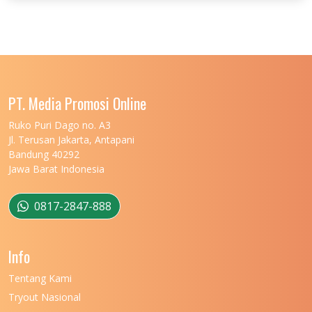
UNIVERSITAS JENDERAL SOEDIRMAN
11
UNIVERSITAS LAMBUNG MANGKURAT
11
UNIVERSITAS LAMPUNG
11
UNIVERSITAS MALIKUSSALEH
11
PT. Media Promosi Online
UNIVERSITAS MARITIM RAJA ALI HAJI
11
Ruko Puri Dago no. A3
Jl. Terusan Jakarta, Antapani
UNIVERSITAS MATARAM
11
Bandung 40292
Jawa Barat Indonesia
UNIVERSITAS MULAWARMAN
12
UNIVERSITAS MUSAMUS
11
0817-2847-888
UNIVERSITAS NEGERI GANESHA
11
Info
UNIVERSITAS NEGERI GORONTALO
11
Tentang Kami
UNIVERSITAS NEGERI KHAIRUN
11
Tryout Nasional
UNIVERSITAS NEGERI MAKASSAR
11