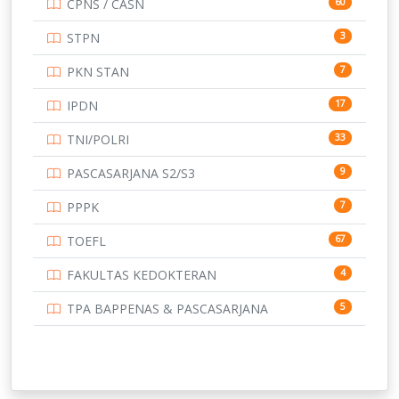
CPNS / CASN
60
UNIVERSITAS ANDALAS
16
STPN
3
UNIVERSITAS BANGKA BELITUNG
15
PKN STAN
7
UNIVERSITAS BENGKULU
15
IPDN
17
UNIVERSITAS BORNEO TARAKAN
14
TNI/POLRI
33
UNIVERSITAS BRAWIJAYA
14
PASCASARJANA S2/S3
9
UNIVERSITAS CENDRAWASIH
14
PPPK
7
UNIVERSITAS DIPENOGORO
15
TOEFL
67
UNIVERSITAS GADJAH MADA
219
FAKULTAS KEDOKTERAN
4
UNIVERSITAS HALUOLEO
11
TPA BAPPENAS & PASCASARJANA
5
UNIVERSITAS INDONESIA
159
UNIVERSITAS JAMBI
13
UNIVERSITAS JEMBER
12