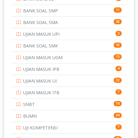
PERBANKAN
3
BANK SOAL SMP
11
POLRI
169
BANK SOAL SMA
28
POLTEK SSN
7
UJIAN MASUK UPI
3
PTDI STTD
4
BANK SOAL SMK
10
SD
133
UJIAN MASUK UGM
13
SMA
146
UJIAN MASUK IPB
4
SMK
231
UJIAN MASUK UI
32
SMP
134
UJIAN MASUK ITB
7
STIP
2
SNBT
74
TNI
153
BUMN
34
TOEFL
345
UJI KOMPETENSI
7
UNIVERSITAS AIRLANGGA
15