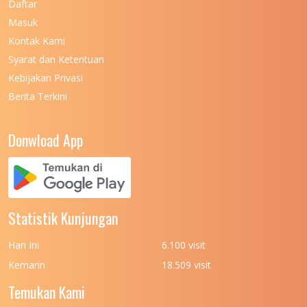
Daftar
Masuk
UNIVERSITAS NEGERI MALANG
7
Kontak Kami
UNIVERSITAS NEGERI MANADO
7
Syarat dan Ketentuan
UNIVERSITAS NEGERI MEDAN
7
Kebijakan Privasi
Berita Terkini
UNIVERSITAS NEGERI PADANG
7
UNIVERSITAS NEGERI YOGYAKARTA
8
Donwload App
UNIVERSITAS NUSA CENDANA
7
UNIVERSITAS PADJADJARAN
11
UNIVERSITAS PALANGKARAYA
7
Statistik Kunjungan
UNIVERSITAS PATTIMURA
7
Hari Ini
6.100 visit
UNIVERSITAS PEMBANGUNAN NASIONAL
6
Kemarin
18.509 visit
(UPN) VETERAN JAKARTA
Temukan Kami
UNIVERSITAS PEMBANGUNAN NASIONAL
4