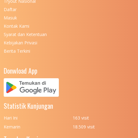
Tryout Nasional
UNIVERSITAS NEGERI MAKASSAR
11
Daftar
Masuk
UNIVERSITAS NEGERI MALANG
7
Kontak Kami
UNIVERSITAS NEGERI MANADO
7
Syarat dan Ketentuan
UNIVERSITAS NEGERI MEDAN
7
Kebijakan Privasi
Berita Terkini
UNIVERSITAS NEGERI PADANG
7
UNIVERSITAS NEGERI YOGYAKARTA
8
Donwload App
UNIVERSITAS NUSA CENDANA
7
UNIVERSITAS PADJADJARAN
11
UNIVERSITAS PALANGKARAYA
7
Statistik Kunjungan
UNIVERSITAS PATTIMURA
7
Hari Ini
163 visit
UNIVERSITAS PEMBANGUNAN NASIONAL
6
Kemarin
18.509 visit
(UPN) VETERAN JAKARTA