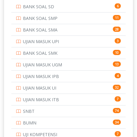
BANK SOAL SD
6
PERBANKAN
3
BANK SOAL SMP
11
POLRI
169
BANK SOAL SMA
28
POLTEK SSN
7
UJIAN MASUK UPI
3
PTDI STTD
4
BANK SOAL SMK
10
SD
133
UJIAN MASUK UGM
13
SMA
146
UJIAN MASUK IPB
4
SMK
231
UJIAN MASUK UI
32
SMP
134
UJIAN MASUK ITB
7
STIP
2
SNBT
74
TNI
153
BUMN
34
TOEFL
345
UJI KOMPETENSI
7