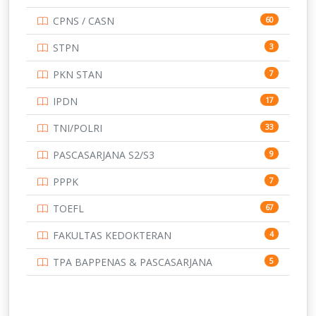
UNIVERSITAS AIRLANGGA
15
CPNS / CASN
60
UNIVERSITAS ANDALAS
16
STPN
3
UNIVERSITAS BANGKA BELITUNG
15
PKN STAN
7
UNIVERSITAS BENGKULU
15
IPDN
17
UNIVERSITAS BORNEO TARAKAN
14
TNI/POLRI
33
UNIVERSITAS BRAWIJAYA
14
PASCASARJANA S2/S3
9
UNIVERSITAS CENDRAWASIH
14
PPPK
7
UNIVERSITAS DIPENOGORO
15
TOEFL
67
UNIVERSITAS GADJAH MADA
219
FAKULTAS KEDOKTERAN
4
UNIVERSITAS HALUOLEO
11
TPA BAPPENAS & PASCASARJANA
5
UNIVERSITAS INDONESIA
159
UNIVERSITAS JAMBI
13