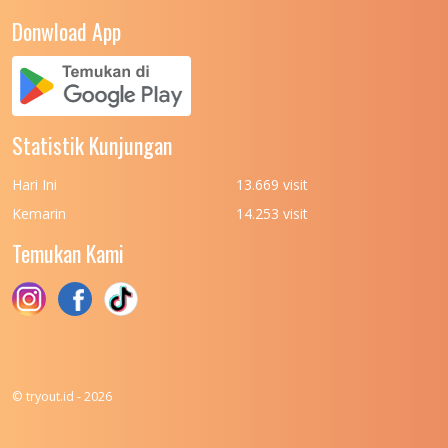
UNIVERSITAS NEGERI YOGYAKARTA
8
Donwload App
UNIVERSITAS NUSA CENDANA
7
UNIVERSITAS PADJADJARAN
11
UNIVERSITAS PALANGKARAYA
7
Statistik Kunjungan
UNIVERSITAS PATTIMURA
7
Hari Ini
13.669 visit
UNIVERSITAS PEMBANGUNAN NASIONAL
6
Kemarin
14.253 visit
(UPN) VETERAN JAKARTA
Temukan Kami
UNIVERSITAS PEMBANGUNAN NASIONAL
4
(UPN) VETERAN JAWA TIMUR
UNIVERSITAS PEMBANGUNAN NASIONAL
5
(UPN) VETERAN YOGYAKARTA
UNIVERSITAS PENDIDIKAN INDONESIA
112
© tryout.id - 2026
UNIVERSITAS PERTAHANAN INDONESIA
6