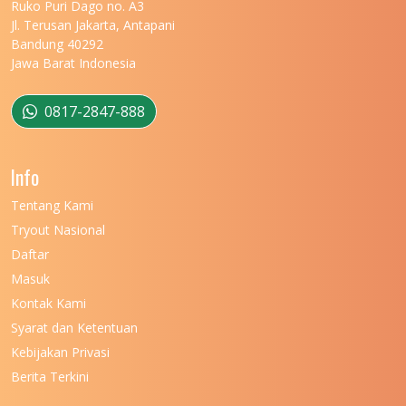
UNIVERSITAS MARITIM RAJA ALI HAJI
11
Ruko Puri Dago no. A3
Jl. Terusan Jakarta, Antapani
UNIVERSITAS MATARAM
11
Bandung 40292
Jawa Barat Indonesia
UNIVERSITAS MULAWARMAN
12
UNIVERSITAS MUSAMUS
11
0817-2847-888
UNIVERSITAS NEGERI GANESHA
11
Info
UNIVERSITAS NEGERI GORONTALO
11
Tentang Kami
UNIVERSITAS NEGERI KHAIRUN
11
Tryout Nasional
UNIVERSITAS NEGERI MAKASSAR
11
Daftar
Masuk
UNIVERSITAS NEGERI MALANG
7
Kontak Kami
UNIVERSITAS NEGERI MANADO
7
Syarat dan Ketentuan
UNIVERSITAS NEGERI MEDAN
7
Kebijakan Privasi
Berita Terkini
UNIVERSITAS NEGERI PADANG
7