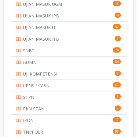
UJIAN MASUK UGM
13
SMA
146
UJIAN MASUK IPB
4
SMK
231
UJIAN MASUK UI
32
SMP
134
UJIAN MASUK ITB
7
STIP
2
SNBT
74
TNI
153
BUMN
34
TOEFL
345
UJI KOMPETENSI
7
UNIVERSITAS AIRLANGGA
15
CPNS / CASN
60
UNIVERSITAS ANDALAS
16
STPN
3
UNIVERSITAS BANGKA BELITUNG
15
PKN STAN
7
UNIVERSITAS BENGKULU
15
IPDN
17
UNIVERSITAS BORNEO TARAKAN
14
TNI/POLRI
33
UNIVERSITAS BRAWIJAYA
14