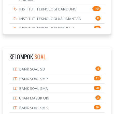
INSTITUT TEKNOLOGI BANDUNG
143
INSTITUT TEKNOLOGI KALIMANTAN
8
INSTITUT TEKNOLOGI SEPULUH
10
NOVEMBER
INSTITUT TEKNOLOGI SUMATERA
9
IPDN / STPDN
148
KELOMPOK
SOAL
PENDIDIKAN
943
BANK SOAL SD
6
PERBANKAN
3
BANK SOAL SMP
11
POLRI
169
BANK SOAL SMA
28
POLTEK SSN
7
UJIAN MASUK UPI
3
PTDI STTD
4
BANK SOAL SMK
10
SD
133