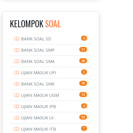
INSTITUT TEKNOLOGI
143
BANDUNG
KELOMPOK
SOAL
INSTITUT TEKNOLOGI
8
KALIMANTAN
BANK SOAL SD
6
INSTITUT TEKNOLOGI
10
SEPULUH NOVEMBER
BANK SOAL SMP
11
INSTITUT TEKNOLOGI
9
BANK SOAL SMA
28
SUMATERA
UJIAN MASUK UPI
3
IPDN / STPDN
148
BANK SOAL SMK
10
PENDIDIKAN
943
UJIAN MASUK UGM
13
PERBANKAN
3
UJIAN MASUK IPB
4
POLRI
169
UJIAN MASUK UI
32
POLTEK SSN
7
UJIAN MASUK ITB
7
PTDI STTD
4