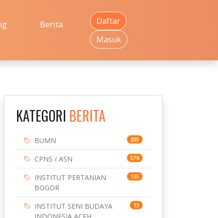
Daftar
ng
Berita
Masuk
KATEGORI
BERITA
BUMN
205
CPNS / ASN
576
INSTITUT PERTANIAN
135
BOGOR
INSTITUT SENI BUDAYA
13
INDONESIA ACEH