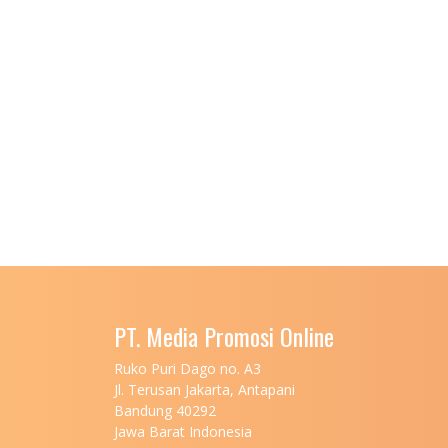
PT. Media Promosi Online
Ruko Puri Dago no. A3
Jl. Terusan Jakarta, Antapani
Bandung 40292
Jawa Barat Indonesia