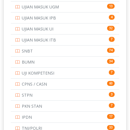
UJIAN MASUK UGM
13
SMA
146
UJIAN MASUK IPB
4
SMK
231
UJIAN MASUK UI
32
SMP
134
UJIAN MASUK ITB
7
STIP
2
SNBT
74
TNI
153
BUMN
34
TOEFL
345
UJI KOMPETENSI
7
UNIVERSITAS AIRLANGGA
15
CPNS / CASN
60
UNIVERSITAS ANDALAS
16
STPN
3
UNIVERSITAS BANGKA BELITUNG
15
PKN STAN
7
UNIVERSITAS BENGKULU
15
IPDN
17
UNIVERSITAS BORNEO TARAKAN
14
TNI/POLRI
33