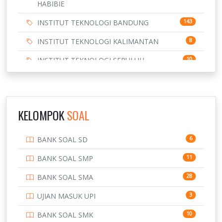
HABIBIE
INSTITUT TEKNOLOGI BANDUNG
143
INSTITUT TEKNOLOGI KALIMANTAN
8
INSTITUT TEKNOLOGI SEPULUH
10
NOVEMBER
INSTITUT TEKNOLOGI SUMATERA
9
IPDN / STPDN
148
KELOMPOK
SOAL
PENDIDIKAN
943
BANK SOAL SD
6
PERBANKAN
3
BANK SOAL SMP
11
POLRI
169
BANK SOAL SMA
28
POLTEK SSN
7
UJIAN MASUK UPI
3
PTDI STTD
4
BANK SOAL SMK
10
SD
133