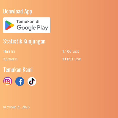
UNIVERSITAS NEGERI YOGYAKARTA
8
Donwload App
UNIVERSITAS NUSA CENDANA
7
UNIVERSITAS PADJADJARAN
11
UNIVERSITAS PALANGKARAYA
7
Statistik Kunjungan
UNIVERSITAS PATTIMURA
7
Hari Ini
1.106 visit
UNIVERSITAS PEMBANGUNAN NASIONAL
6
Kemarin
11.891 visit
(UPN) VETERAN JAKARTA
Temukan Kami
UNIVERSITAS PEMBANGUNAN NASIONAL
4
(UPN) VETERAN JAWA TIMUR
UNIVERSITAS PEMBANGUNAN NASIONAL
5
(UPN) VETERAN YOGYAKARTA
UNIVERSITAS PENDIDIKAN INDONESIA
112
© tryout.id - 2026
UNIVERSITAS PERTAHANAN INDONESIA
6