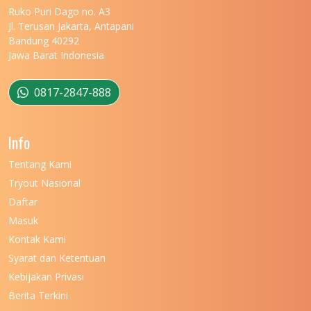
UNIVERSITAS MARITIM RAJA ALI HAJI
11
Ruko Puri Dago no. A3
Jl. Terusan Jakarta, Antapani
UNIVERSITAS MATARAM
11
Bandung 40292
Jawa Barat Indonesia
UNIVERSITAS MULAWARMAN
12
UNIVERSITAS MUSAMUS
11
0817-2847-888
UNIVERSITAS NEGERI GANESHA
11
Info
UNIVERSITAS NEGERI GORONTALO
11
Tentang Kami
UNIVERSITAS NEGERI KHAIRUN
11
Tryout Nasional
UNIVERSITAS NEGERI MAKASSAR
11
Daftar
Masuk
UNIVERSITAS NEGERI MALANG
7
Kontak Kami
UNIVERSITAS NEGERI MANADO
7
Syarat dan Ketentuan
UNIVERSITAS NEGERI MEDAN
7
Kebijakan Privasi
Berita Terkini
UNIVERSITAS NEGERI PADANG
7