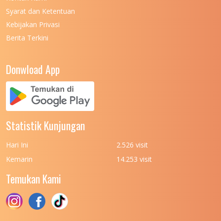
UNIVERSITAS NEGERI MANADO
7
Syarat dan Ketentuan
UNIVERSITAS NEGERI MEDAN
7
Kebijakan Privasi
Berita Terkini
UNIVERSITAS NEGERI PADANG
7
UNIVERSITAS NEGERI YOGYAKARTA
8
Donwload App
UNIVERSITAS NUSA CENDANA
7
UNIVERSITAS PADJADJARAN
11
UNIVERSITAS PALANGKARAYA
7
Statistik Kunjungan
UNIVERSITAS PATTIMURA
7
Hari Ini
2.526 visit
UNIVERSITAS PEMBANGUNAN NASIONAL
6
Kemarin
14.253 visit
(UPN) VETERAN JAKARTA
Temukan Kami
UNIVERSITAS PEMBANGUNAN NASIONAL
4
(UPN) VETERAN JAWA TIMUR
UNIVERSITAS PEMBANGUNAN NASIONAL
5