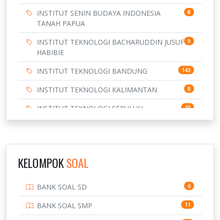
INSTITUT SENIN BUDAYA INDONESIA
8
TANAH PAPUA
INSTITUT TEKNOLOGI BACHARUDDIN JUSUF
9
HABIBIE
INSTITUT TEKNOLOGI BANDUNG
143
INSTITUT TEKNOLOGI KALIMANTAN
8
INSTITUT TEKNOLOGI SEPULUH
10
NOVEMBER
INSTITUT TEKNOLOGI SUMATERA
9
IPDN / STPDN
148
KELOMPOK
SOAL
PENDIDIKAN
943
BANK SOAL SD
6
PERBANKAN
3
BANK SOAL SMP
11
POLRI
169