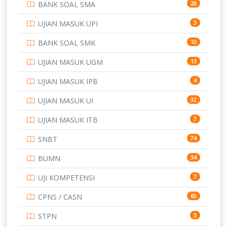
BANK SOAL SMA
28
POLTEK SSN
7
UJIAN MASUK UPI
3
PTDI STTD
4
BANK SOAL SMK
10
SD
133
UJIAN MASUK UGM
13
SMA
146
UJIAN MASUK IPB
4
SMK
231
UJIAN MASUK UI
32
SMP
134
UJIAN MASUK ITB
7
STIP
2
SNBT
74
TNI
153
BUMN
34
TOEFL
345
UJI KOMPETENSI
7
UNIVERSITAS AIRLANGGA
15
CPNS / CASN
60
UNIVERSITAS ANDALAS
16
STPN
3
UNIVERSITAS BANGKA BELITUNG
15