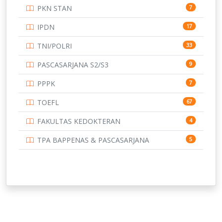
PKN STAN
7
UNIVERSITAS BENGKULU
15
IPDN
17
UNIVERSITAS BORNEO TARAKAN
14
TNI/POLRI
33
UNIVERSITAS BRAWIJAYA
14
PASCASARJANA S2/S3
9
UNIVERSITAS CENDRAWASIH
14
PPPK
7
UNIVERSITAS DIPENOGORO
15
TOEFL
67
UNIVERSITAS GADJAH MADA
219
FAKULTAS KEDOKTERAN
4
UNIVERSITAS HALUOLEO
11
TPA BAPPENAS & PASCASARJANA
5
UNIVERSITAS INDONESIA
144
UNIVERSITAS JAMBI
13
UNIVERSITAS JEMBER
12
UNIVERSITAS JENDERAL SOEDIRMAN
11
UNIVERSITAS LAMBUNG MANGKURAT
11