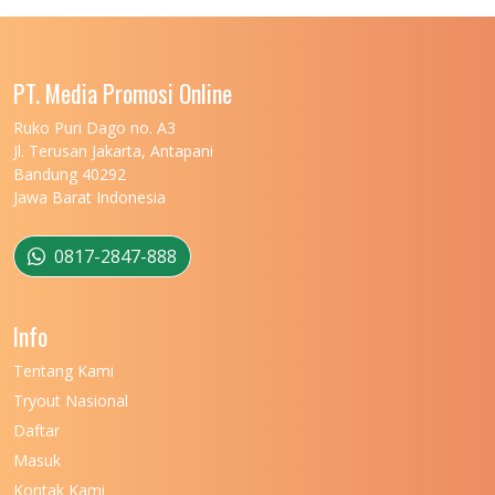
UNIVERSITAS LAMPUNG
11
UNIVERSITAS MALIKUSSALEH
11
PT. Media Promosi Online
UNIVERSITAS MARITIM RAJA ALI HAJI
11
Ruko Puri Dago no. A3
Jl. Terusan Jakarta, Antapani
UNIVERSITAS MATARAM
11
Bandung 40292
Jawa Barat Indonesia
UNIVERSITAS MULAWARMAN
12
UNIVERSITAS MUSAMUS
11
0817-2847-888
UNIVERSITAS NEGERI GANESHA
11
Info
UNIVERSITAS NEGERI GORONTALO
11
Tentang Kami
UNIVERSITAS NEGERI KHAIRUN
11
Tryout Nasional
UNIVERSITAS NEGERI MAKASSAR
11
Daftar
Masuk
UNIVERSITAS NEGERI MALANG
7
Kontak Kami