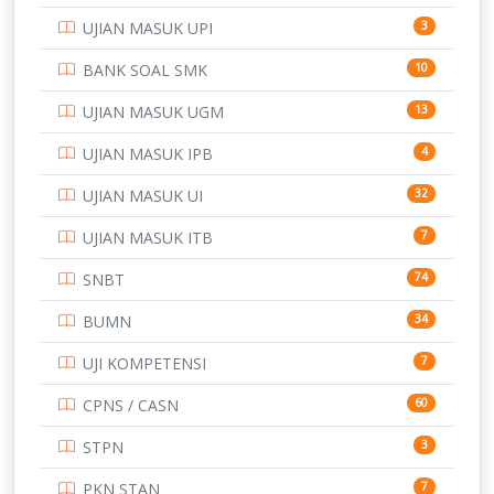
POLTEK SSN
UJIAN MASUK UPI
3
PTDI STTD
4
BANK SOAL SMK
10
SD
133
UJIAN MASUK UGM
13
SMA
146
UJIAN MASUK IPB
4
SMK
231
UJIAN MASUK UI
32
SMP
134
UJIAN MASUK ITB
7
STIP
2
SNBT
74
TNI
153
BUMN
34
TOEFL
345
UJI KOMPETENSI
7
UNIVERSITAS AIRLANGGA
15
CPNS / CASN
60
UNIVERSITAS ANDALAS
16
STPN
3
UNIVERSITAS BANGKA BELITUNG
15
PKN STAN
7