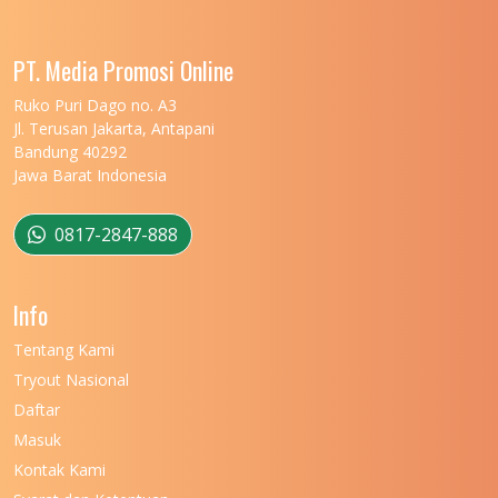
UNIVERSITAS LAMPUNG
11
UNIVERSITAS MALIKUSSALEH
11
PT. Media Promosi Online
UNIVERSITAS MARITIM RAJA ALI HAJI
11
Ruko Puri Dago no. A3
Jl. Terusan Jakarta, Antapani
UNIVERSITAS MATARAM
11
Bandung 40292
Jawa Barat Indonesia
UNIVERSITAS MULAWARMAN
12
UNIVERSITAS MUSAMUS
11
0817-2847-888
UNIVERSITAS NEGERI GANESHA
11
Info
UNIVERSITAS NEGERI GORONTALO
11
Tentang Kami
UNIVERSITAS NEGERI KHAIRUN
11
Tryout Nasional
UNIVERSITAS NEGERI MAKASSAR
11
Daftar
Masuk
UNIVERSITAS NEGERI MALANG
7
Kontak Kami
UNIVERSITAS NEGERI MANADO
7