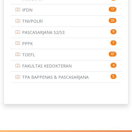
UNIVERSITAS BENGKULU
15
IPDN
17
UNIVERSITAS BORNEO TARAKAN
14
TNI/POLRI
33
UNIVERSITAS BRAWIJAYA
14
PASCASARJANA S2/S3
9
UNIVERSITAS CENDRAWASIH
14
PPPK
7
UNIVERSITAS DIPENOGORO
15
TOEFL
67
UNIVERSITAS GADJAH MADA
219
FAKULTAS KEDOKTERAN
4
UNIVERSITAS HALUOLEO
11
TPA BAPPENAS & PASCASARJANA
5
UNIVERSITAS INDONESIA
134
UNIVERSITAS JAMBI
13
UNIVERSITAS JEMBER
12
UNIVERSITAS JENDERAL SOEDIRMAN
11
UNIVERSITAS LAMBUNG MANGKURAT
11