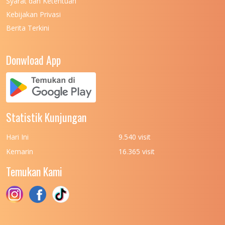
Syarat dan Ketentuan
UNIVERSITAS NEGERI MEDAN
7
Kebijakan Privasi
Berita Terkini
UNIVERSITAS NEGERI PADANG
7
UNIVERSITAS NEGERI YOGYAKARTA
8
Donwload App
UNIVERSITAS NUSA CENDANA
7
UNIVERSITAS PADJADJARAN
11
UNIVERSITAS PALANGKARAYA
7
Statistik Kunjungan
UNIVERSITAS PATTIMURA
7
Hari Ini
9.540 visit
UNIVERSITAS PEMBANGUNAN NASIONAL
6
Kemarin
16.365 visit
(UPN) VETERAN JAKARTA
Temukan Kami
UNIVERSITAS PEMBANGUNAN NASIONAL
4
(UPN) VETERAN JAWA TIMUR
UNIVERSITAS PEMBANGUNAN NASIONAL
5
(UPN) VETERAN YOGYAKARTA