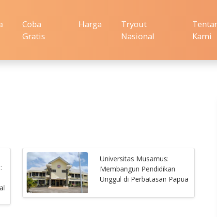
a
Coba
Harga
Tryout
Tenta
Gratis
Nasional
Kami
Universitas Musamus:
:
Membangun Pendidikan
Unggul di Perbatasan Papua
al