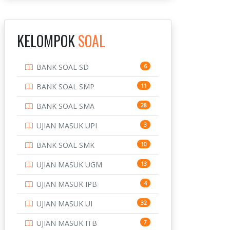
INSTITUT TEKNOLOGI
143
BANDUNG
KELOMPOK
SOAL
INSTITUT TEKNOLOGI
8
KALIMANTAN
BANK SOAL SD
6
INSTITUT TEKNOLOGI
10
SEPULUH NOVEMBER
BANK SOAL SMP
11
INSTITUT TEKNOLOGI
9
BANK SOAL SMA
28
SUMATERA
UJIAN MASUK UPI
3
IPDN / STPDN
148
BANK SOAL SMK
10
PENDIDIKAN
943
UJIAN MASUK UGM
13
PERBANKAN
3
UJIAN MASUK IPB
4
POLRI
169
UJIAN MASUK UI
32
POLTEK SSN
7
UJIAN MASUK ITB
7
PTDI STTD
4