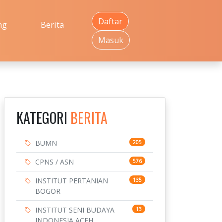
Daftar
ng
Berita
Masuk
KATEGORI
BERITA
BUMN
205
CPNS / ASN
576
INSTITUT PERTANIAN
135
BOGOR
INSTITUT SENI BUDAYA
13
INDONESIA ACEH