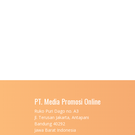
PT. Media Promosi Online
Ruko Puri Dago no. A3
Jl. Terusan Jakarta, Antapani
Bandung 40292
Jawa Barat Indonesia