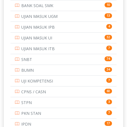
BANK SOAL SMK
10
SD
133
UJIAN MASUK UGM
13
SMA
146
UJIAN MASUK IPB
4
SMK
231
UJIAN MASUK UI
32
SMP
134
UJIAN MASUK ITB
7
STIP
2
SNBT
74
TNI
153
BUMN
34
TOEFL
345
UJI KOMPETENSI
7
UNIVERSITAS AIRLANGGA
15
CPNS / CASN
60
UNIVERSITAS ANDALAS
16
STPN
3
UNIVERSITAS BANGKA BELITUNG
15
PKN STAN
7
UNIVERSITAS BENGKULU
15
IPDN
17