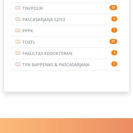
UNIVERSITAS BORNEO TARAKAN
14
TNI/POLRI
33
UNIVERSITAS BRAWIJAYA
14
PASCASARJANA S2/S3
9
UNIVERSITAS CENDRAWASIH
14
PPPK
7
UNIVERSITAS DIPENOGORO
15
TOEFL
67
UNIVERSITAS GADJAH MADA
219
FAKULTAS KEDOKTERAN
4
UNIVERSITAS HALUOLEO
11
TPA BAPPENAS & PASCASARJANA
5
UNIVERSITAS INDONESIA
159
UNIVERSITAS JAMBI
13
UNIVERSITAS JEMBER
12
UNIVERSITAS JENDERAL SOEDIRMAN
11
UNIVERSITAS LAMBUNG MANGKURAT
11
UNIVERSITAS LAMPUNG
11