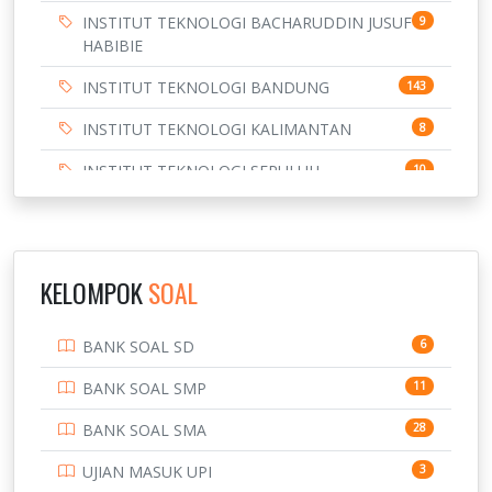
INSTITUT TEKNOLOGI BACHARUDDIN JUSUF
9
HABIBIE
INSTITUT TEKNOLOGI BANDUNG
143
INSTITUT TEKNOLOGI KALIMANTAN
8
INSTITUT TEKNOLOGI SEPULUH
10
NOVEMBER
INSTITUT TEKNOLOGI SUMATERA
9
IPDN / STPDN
148
KELOMPOK
SOAL
PENDIDIKAN
943
BANK SOAL SD
6
PERBANKAN
3
BANK SOAL SMP
11
POLRI
169
BANK SOAL SMA
28
POLTEK SSN
7
UJIAN MASUK UPI
3
PTDI STTD
4