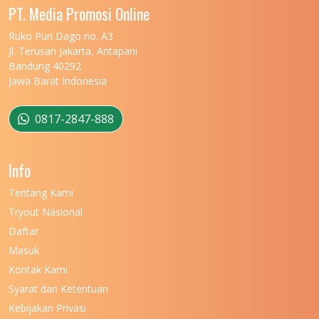
UNIVERSITAS MALIKUSSALEH
11
PT. Media Promosi Online
UNIVERSITAS MARITIM RAJA ALI HAJI
11
Ruko Puri Dago no. A3
Jl. Terusan Jakarta, Antapani
UNIVERSITAS MATARAM
11
Bandung 40292
Jawa Barat Indonesia
UNIVERSITAS MULAWARMAN
12
UNIVERSITAS MUSAMUS
11
0817-2847-888
UNIVERSITAS NEGERI GANESHA
11
Info
UNIVERSITAS NEGERI GORONTALO
11
Tentang Kami
UNIVERSITAS NEGERI KHAIRUN
11
Tryout Nasional
UNIVERSITAS NEGERI MAKASSAR
11
Daftar
Masuk
UNIVERSITAS NEGERI MALANG
7
Kontak Kami
UNIVERSITAS NEGERI MANADO
7
Syarat dan Ketentuan
UNIVERSITAS NEGERI MEDAN
7
Kebijakan Privasi