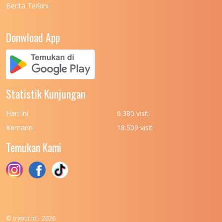
Berita Terkini
UNIVERSITAS NEGERI PADANG
7
UNIVERSITAS NEGERI YOGYAKARTA
8
Donwload App
UNIVERSITAS NUSA CENDANA
7
UNIVERSITAS PADJADJARAN
11
UNIVERSITAS PALANGKARAYA
7
Statistik Kunjungan
UNIVERSITAS PATTIMURA
7
Hari Ini
6.380 visit
UNIVERSITAS PEMBANGUNAN NASIONAL
6
Kemarin
18.509 visit
(UPN) VETERAN JAKARTA
Temukan Kami
UNIVERSITAS PEMBANGUNAN NASIONAL
4
(UPN) VETERAN JAWA TIMUR
UNIVERSITAS PEMBANGUNAN NASIONAL
5
(UPN) VETERAN YOGYAKARTA
UNIVERSITAS PENDIDIKAN INDONESIA
112
© tryout.id - 2026