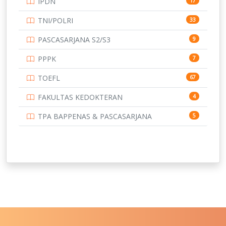
IPDN
17
UNIVERSITAS BORNEO TARAKAN
14
TNI/POLRI
33
UNIVERSITAS BRAWIJAYA
14
PASCASARJANA S2/S3
9
UNIVERSITAS CENDRAWASIH
14
PPPK
7
UNIVERSITAS DIPENOGORO
15
TOEFL
67
UNIVERSITAS GADJAH MADA
219
FAKULTAS KEDOKTERAN
4
UNIVERSITAS HALUOLEO
11
TPA BAPPENAS & PASCASARJANA
5
UNIVERSITAS INDONESIA
134
UNIVERSITAS JAMBI
13
UNIVERSITAS JEMBER
12
UNIVERSITAS JENDERAL SOEDIRMAN
11
UNIVERSITAS LAMBUNG MANGKURAT
11
UNIVERSITAS LAMPUNG
11