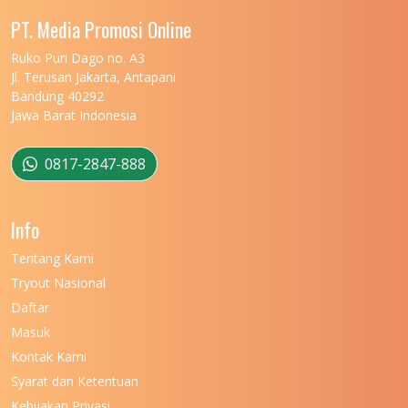
UNIVERSITAS MALIKUSSALEH
11
PT. Media Promosi Online
UNIVERSITAS MARITIM RAJA ALI HAJI
11
Ruko Puri Dago no. A3
Jl. Terusan Jakarta, Antapani
UNIVERSITAS MATARAM
11
Bandung 40292
Jawa Barat Indonesia
UNIVERSITAS MULAWARMAN
12
UNIVERSITAS MUSAMUS
11
0817-2847-888
UNIVERSITAS NEGERI GANESHA
11
Info
UNIVERSITAS NEGERI GORONTALO
11
Tentang Kami
UNIVERSITAS NEGERI KHAIRUN
11
Tryout Nasional
UNIVERSITAS NEGERI MAKASSAR
11
Daftar
Masuk
UNIVERSITAS NEGERI MALANG
7
Kontak Kami
UNIVERSITAS NEGERI MANADO
7
Syarat dan Ketentuan
UNIVERSITAS NEGERI MEDAN
7
Kebijakan Privasi