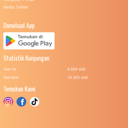
Berita Terkini
UNIVERSITAS NEGERI PADANG
7
UNIVERSITAS NEGERI YOGYAKARTA
8
Donwload App
UNIVERSITAS NUSA CENDANA
7
UNIVERSITAS PADJADJARAN
11
UNIVERSITAS PALANGKARAYA
7
Statistik Kunjungan
UNIVERSITAS PATTIMURA
7
Hari Ini
6.009 visit
UNIVERSITAS PEMBANGUNAN NASIONAL
6
Kemarin
16.365 visit
(UPN) VETERAN JAKARTA
Temukan Kami
UNIVERSITAS PEMBANGUNAN NASIONAL
4
(UPN) VETERAN JAWA TIMUR
UNIVERSITAS PEMBANGUNAN NASIONAL
5
(UPN) VETERAN YOGYAKARTA
UNIVERSITAS PENDIDIKAN INDONESIA
112