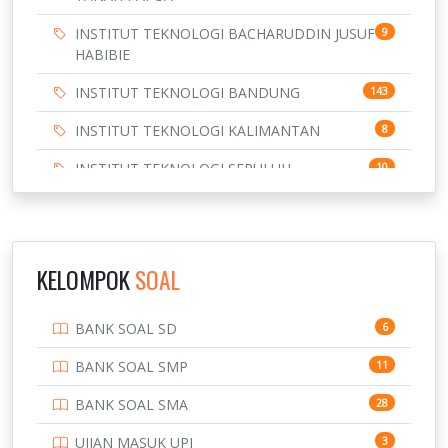
INSTITUT TEKNOLOGI BACHARUDDIN JUSUF
9
HABIBIE
INSTITUT TEKNOLOGI BANDUNG
143
INSTITUT TEKNOLOGI KALIMANTAN
8
INSTITUT TEKNOLOGI SEPULUH
10
NOVEMBER
INSTITUT TEKNOLOGI SUMATERA
9
IPDN / STPDN
148
KELOMPOK
SOAL
PENDIDIKAN
943
BANK SOAL SD
6
PERBANKAN
3
BANK SOAL SMP
11
POLRI
169
BANK SOAL SMA
28
POLTEK SSN
7
UJIAN MASUK UPI
3