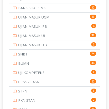
PTDI STTD
4
BANK SOAL SMK
10
SD
133
UJIAN MASUK UGM
13
SMA
146
UJIAN MASUK IPB
4
SMK
231
UJIAN MASUK UI
32
SMP
134
UJIAN MASUK ITB
7
STIP
2
SNBT
74
TNI
153
BUMN
34
TOEFL
345
UJI KOMPETENSI
7
UNIVERSITAS AIRLANGGA
15
CPNS / CASN
60
UNIVERSITAS ANDALAS
16
STPN
3
UNIVERSITAS BANGKA BELITUNG
15
PKN STAN
7
UNIVERSITAS BENGKULU
15