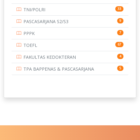
UNIVERSITAS BORNEO TARAKAN
14
TNI/POLRI
33
UNIVERSITAS BRAWIJAYA
14
PASCASARJANA S2/S3
9
UNIVERSITAS CENDRAWASIH
14
PPPK
7
UNIVERSITAS DIPENOGORO
15
TOEFL
67
UNIVERSITAS GADJAH MADA
219
FAKULTAS KEDOKTERAN
4
UNIVERSITAS HALUOLEO
11
TPA BAPPENAS & PASCASARJANA
5
UNIVERSITAS INDONESIA
134
UNIVERSITAS JAMBI
13
UNIVERSITAS JEMBER
12
UNIVERSITAS JENDERAL SOEDIRMAN
11
UNIVERSITAS LAMBUNG MANGKURAT
11
UNIVERSITAS LAMPUNG
11