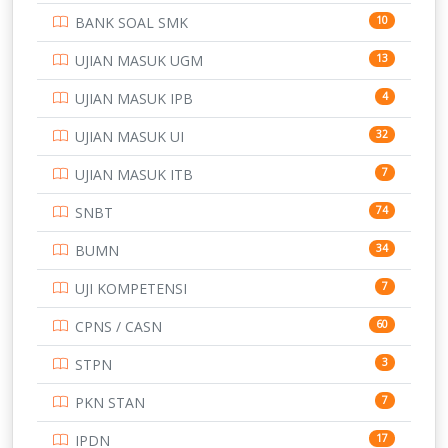
BANK SOAL SMK
10
SD
133
UJIAN MASUK UGM
13
SMA
146
UJIAN MASUK IPB
4
SMK
231
UJIAN MASUK UI
32
SMP
134
UJIAN MASUK ITB
7
STIP
2
SNBT
74
TNI
153
BUMN
34
TOEFL
345
UJI KOMPETENSI
7
UNIVERSITAS AIRLANGGA
15
CPNS / CASN
60
UNIVERSITAS ANDALAS
16
STPN
3
UNIVERSITAS BANGKA BELITUNG
15
PKN STAN
7
UNIVERSITAS BENGKULU
15
IPDN
17