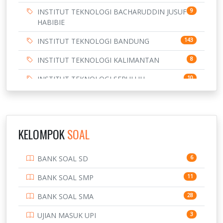
INSTITUT TEKNOLOGI BACHARUDDIN JUSUF
9
HABIBIE
INSTITUT TEKNOLOGI BANDUNG
143
INSTITUT TEKNOLOGI KALIMANTAN
8
INSTITUT TEKNOLOGI SEPULUH
10
NOVEMBER
INSTITUT TEKNOLOGI SUMATERA
9
IPDN / STPDN
148
KELOMPOK
SOAL
PENDIDIKAN
943
BANK SOAL SD
6
PERBANKAN
3
BANK SOAL SMP
11
POLRI
169
BANK SOAL SMA
28
POLTEK SSN
7
UJIAN MASUK UPI
3
PTDI STTD
4