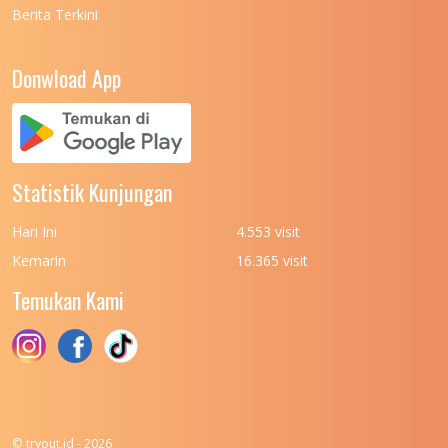
Berita Terkini
UNIVERSITAS NEGERI PADANG
7
UNIVERSITAS NEGERI YOGYAKARTA
8
Donwload App
UNIVERSITAS NUSA CENDANA
7
UNIVERSITAS PADJADJARAN
11
UNIVERSITAS PALANGKARAYA
7
Statistik Kunjungan
UNIVERSITAS PATTIMURA
7
Hari Ini
4.553 visit
UNIVERSITAS PEMBANGUNAN NASIONAL
6
Kemarin
16.365 visit
(UPN) VETERAN JAKARTA
Temukan Kami
UNIVERSITAS PEMBANGUNAN NASIONAL
4
(UPN) VETERAN JAWA TIMUR
UNIVERSITAS PEMBANGUNAN NASIONAL
5
(UPN) VETERAN YOGYAKARTA
UNIVERSITAS PENDIDIKAN INDONESIA
112
© tryout.id - 2026