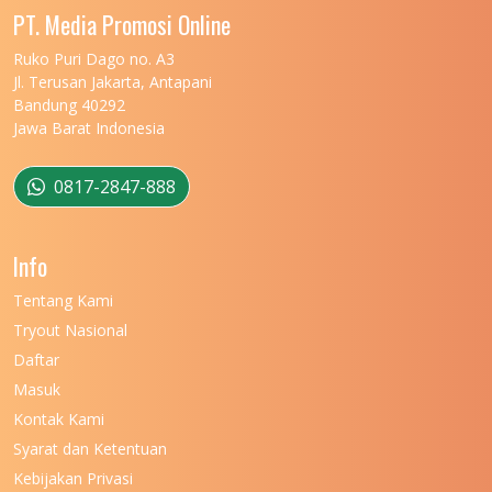
UNIVERSITAS MALIKUSSALEH
11
PT. Media Promosi Online
UNIVERSITAS MARITIM RAJA ALI HAJI
11
Ruko Puri Dago no. A3
Jl. Terusan Jakarta, Antapani
UNIVERSITAS MATARAM
11
Bandung 40292
Jawa Barat Indonesia
UNIVERSITAS MULAWARMAN
12
UNIVERSITAS MUSAMUS
11
0817-2847-888
UNIVERSITAS NEGERI GANESHA
11
Info
UNIVERSITAS NEGERI GORONTALO
11
Tentang Kami
UNIVERSITAS NEGERI KHAIRUN
11
Tryout Nasional
UNIVERSITAS NEGERI MAKASSAR
11
Daftar
Masuk
UNIVERSITAS NEGERI MALANG
7
Kontak Kami
UNIVERSITAS NEGERI MANADO
7
Syarat dan Ketentuan
UNIVERSITAS NEGERI MEDAN
7
Kebijakan Privasi