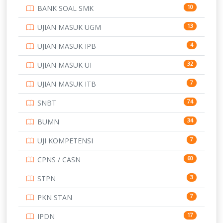
BANK SOAL SMK
10
SD
133
UJIAN MASUK UGM
13
SMA
146
UJIAN MASUK IPB
4
SMK
231
UJIAN MASUK UI
32
SMP
134
UJIAN MASUK ITB
7
STIP
2
SNBT
74
TNI
153
BUMN
34
TOEFL
345
UJI KOMPETENSI
7
UNIVERSITAS AIRLANGGA
15
CPNS / CASN
60
UNIVERSITAS ANDALAS
16
STPN
3
UNIVERSITAS BANGKA BELITUNG
15
PKN STAN
7
UNIVERSITAS BENGKULU
15
IPDN
17
UNIVERSITAS BORNEO TARAKAN
14