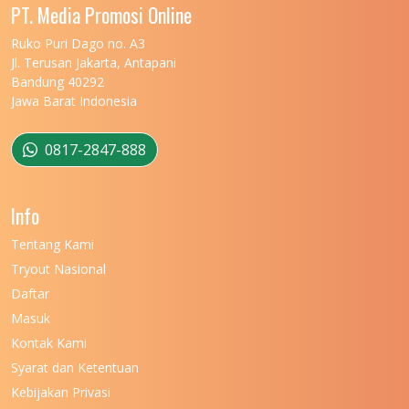
UNIVERSITAS MALIKUSSALEH
11
PT. Media Promosi Online
UNIVERSITAS MARITIM RAJA ALI HAJI
11
Ruko Puri Dago no. A3
Jl. Terusan Jakarta, Antapani
UNIVERSITAS MATARAM
11
Bandung 40292
Jawa Barat Indonesia
UNIVERSITAS MULAWARMAN
12
UNIVERSITAS MUSAMUS
11
0817-2847-888
UNIVERSITAS NEGERI GANESHA
11
Info
UNIVERSITAS NEGERI GORONTALO
11
Tentang Kami
UNIVERSITAS NEGERI KHAIRUN
11
Tryout Nasional
UNIVERSITAS NEGERI MAKASSAR
11
Daftar
Masuk
UNIVERSITAS NEGERI MALANG
7
Kontak Kami
UNIVERSITAS NEGERI MANADO
7
Syarat dan Ketentuan
UNIVERSITAS NEGERI MEDAN
7
Kebijakan Privasi