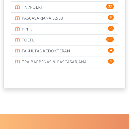
TNI/POLRI
33
UNIVERSITAS BRAWIJAYA
14
PASCASARJANA S2/S3
9
UNIVERSITAS CENDRAWASIH
14
PPPK
7
UNIVERSITAS DIPENOGORO
15
TOEFL
67
UNIVERSITAS GADJAH MADA
219
FAKULTAS KEDOKTERAN
4
UNIVERSITAS HALUOLEO
11
TPA BAPPENAS & PASCASARJANA
5
UNIVERSITAS INDONESIA
159
UNIVERSITAS JAMBI
13
UNIVERSITAS JEMBER
12
UNIVERSITAS JENDERAL SOEDIRMAN
11
UNIVERSITAS LAMBUNG MANGKURAT
11
UNIVERSITAS LAMPUNG
11