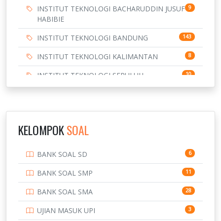
INSTITUT TEKNOLOGI BACHARUDDIN JUSUF
9
HABIBIE
INSTITUT TEKNOLOGI BANDUNG
143
INSTITUT TEKNOLOGI KALIMANTAN
8
INSTITUT TEKNOLOGI SEPULUH
10
NOVEMBER
INSTITUT TEKNOLOGI SUMATERA
9
IPDN / STPDN
148
KELOMPOK
SOAL
PENDIDIKAN
943
BANK SOAL SD
6
PERBANKAN
3
BANK SOAL SMP
11
POLRI
169
BANK SOAL SMA
28
POLTEK SSN
7
UJIAN MASUK UPI
3
PTDI STTD
4