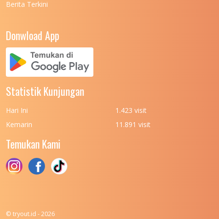
Berita Terkini
UNIVERSITAS NEGERI PADANG
7
UNIVERSITAS NEGERI YOGYAKARTA
8
Donwload App
UNIVERSITAS NUSA CENDANA
7
UNIVERSITAS PADJADJARAN
11
UNIVERSITAS PALANGKARAYA
7
Statistik Kunjungan
UNIVERSITAS PATTIMURA
7
Hari Ini
1.423 visit
UNIVERSITAS PEMBANGUNAN NASIONAL
6
Kemarin
11.891 visit
(UPN) VETERAN JAKARTA
Temukan Kami
UNIVERSITAS PEMBANGUNAN NASIONAL
4
(UPN) VETERAN JAWA TIMUR
UNIVERSITAS PEMBANGUNAN NASIONAL
5
(UPN) VETERAN YOGYAKARTA
UNIVERSITAS PENDIDIKAN INDONESIA
112
© tryout.id - 2026