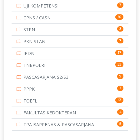
UJI KOMPETENSI
7
UNIVERSITAS AIRLANGGA
15
CPNS / CASN
60
UNIVERSITAS ANDALAS
16
STPN
3
UNIVERSITAS BANGKA BELITUNG
15
PKN STAN
7
UNIVERSITAS BENGKULU
15
IPDN
17
UNIVERSITAS BORNEO TARAKAN
14
TNI/POLRI
33
UNIVERSITAS BRAWIJAYA
14
PASCASARJANA S2/S3
9
UNIVERSITAS CENDRAWASIH
14
PPPK
7
UNIVERSITAS DIPENOGORO
15
TOEFL
67
UNIVERSITAS GADJAH MADA
219
FAKULTAS KEDOKTERAN
4
UNIVERSITAS HALUOLEO
11
TPA BAPPENAS & PASCASARJANA
5
UNIVERSITAS INDONESIA
159
13