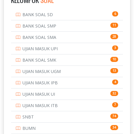
PENDIDIKAN
943
BANK SOAL SD
6
PERBANKAN
3
BANK SOAL SMP
11
POLRI
169
BANK SOAL SMA
28
POLTEK SSN
7
UJIAN MASUK UPI
3
PTDI STTD
4
BANK SOAL SMK
10
SD
133
UJIAN MASUK UGM
13
SMA
146
UJIAN MASUK IPB
4
SMK
231
UJIAN MASUK UI
32
SMP
134
UJIAN MASUK ITB
7
STIP
2
SNBT
74
TNI
153
BUMN
34
TOEFL
345