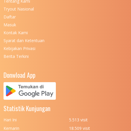
Tentang Kami
UNIVERSITAS NEGERI KHAIRUN
11
Tryout Nasional
UNIVERSITAS NEGERI MAKASSAR
11
Daftar
Masuk
UNIVERSITAS NEGERI MALANG
7
Kontak Kami
UNIVERSITAS NEGERI MANADO
7
Syarat dan Ketentuan
UNIVERSITAS NEGERI MEDAN
7
Kebijakan Privasi
Berita Terkini
UNIVERSITAS NEGERI PADANG
7
UNIVERSITAS NEGERI YOGYAKARTA
8
Donwload App
UNIVERSITAS NUSA CENDANA
7
UNIVERSITAS PADJADJARAN
11
UNIVERSITAS PALANGKARAYA
7
Statistik Kunjungan
UNIVERSITAS PATTIMURA
7
Hari Ini
5.513 visit
UNIVERSITAS PEMBANGUNAN NASIONAL
6
Kemarin
18.509 visit