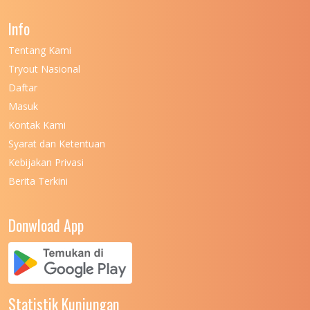
UNIVERSITAS NEGERI GANESHA
11
Info
UNIVERSITAS NEGERI GORONTALO
11
Tentang Kami
UNIVERSITAS NEGERI KHAIRUN
11
Tryout Nasional
UNIVERSITAS NEGERI MAKASSAR
11
Daftar
Masuk
UNIVERSITAS NEGERI MALANG
7
Kontak Kami
UNIVERSITAS NEGERI MANADO
7
Syarat dan Ketentuan
UNIVERSITAS NEGERI MEDAN
7
Kebijakan Privasi
Berita Terkini
UNIVERSITAS NEGERI PADANG
7
UNIVERSITAS NEGERI YOGYAKARTA
8
Donwload App
UNIVERSITAS NUSA CENDANA
7
UNIVERSITAS PADJADJARAN
11
UNIVERSITAS PALANGKARAYA
7
Statistik Kunjungan