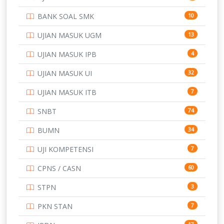
PTDI STTD
4
BANK SOAL SMK
10
SD
133
UJIAN MASUK UGM
13
SMA
146
UJIAN MASUK IPB
4
SMK
231
UJIAN MASUK UI
32
SMP
134
UJIAN MASUK ITB
7
STIP
2
SNBT
74
TNI
153
BUMN
34
TOEFL
345
UJI KOMPETENSI
7
UNIVERSITAS AIRLANGGA
15
CPNS / CASN
60
UNIVERSITAS ANDALAS
16
STPN
3
UNIVERSITAS BANGKA BELITUNG
15
PKN STAN
7
UNIVERSITAS BENGKULU
15