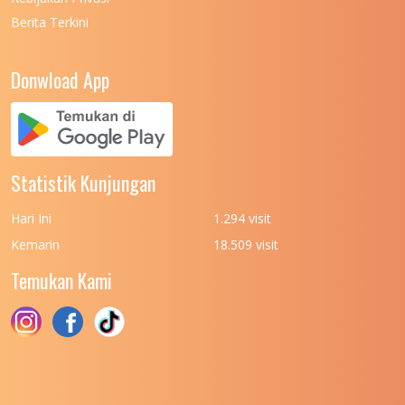
Berita Terkini
UNIVERSITAS NEGERI PADANG
7
UNIVERSITAS NEGERI YOGYAKARTA
8
Donwload App
UNIVERSITAS NUSA CENDANA
7
UNIVERSITAS PADJADJARAN
11
UNIVERSITAS PALANGKARAYA
7
Statistik Kunjungan
UNIVERSITAS PATTIMURA
7
Hari Ini
1.294 visit
UNIVERSITAS PEMBANGUNAN NASIONAL
6
Kemarin
18.509 visit
(UPN) VETERAN JAKARTA
Temukan Kami
UNIVERSITAS PEMBANGUNAN NASIONAL
4
(UPN) VETERAN JAWA TIMUR
UNIVERSITAS PEMBANGUNAN NASIONAL
5
(UPN) VETERAN YOGYAKARTA
UNIVERSITAS PENDIDIKAN INDONESIA
112