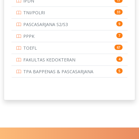
IPDN
17
UNIVERSITAS BORNEO TARAKAN
14
TNI/POLRI
33
UNIVERSITAS BRAWIJAYA
14
PASCASARJANA S2/S3
9
UNIVERSITAS CENDRAWASIH
14
PPPK
7
UNIVERSITAS DIPENOGORO
15
TOEFL
67
UNIVERSITAS GADJAH MADA
219
FAKULTAS KEDOKTERAN
4
UNIVERSITAS HALUOLEO
11
TPA BAPPENAS & PASCASARJANA
5
UNIVERSITAS INDONESIA
159
UNIVERSITAS JAMBI
13
UNIVERSITAS JEMBER
12
UNIVERSITAS JENDERAL SOEDIRMAN
11
UNIVERSITAS LAMBUNG MANGKURAT
11
UNIVERSITAS LAMPUNG
11