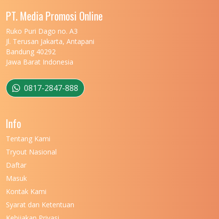
UNIVERSITAS MALIKUSSALEH
11
PT. Media Promosi Online
UNIVERSITAS MARITIM RAJA ALI HAJI
11
Ruko Puri Dago no. A3
Jl. Terusan Jakarta, Antapani
UNIVERSITAS MATARAM
11
Bandung 40292
Jawa Barat Indonesia
UNIVERSITAS MULAWARMAN
12
UNIVERSITAS MUSAMUS
11
0817-2847-888
UNIVERSITAS NEGERI GANESHA
11
Info
UNIVERSITAS NEGERI GORONTALO
11
Tentang Kami
UNIVERSITAS NEGERI KHAIRUN
11
Tryout Nasional
UNIVERSITAS NEGERI MAKASSAR
11
Daftar
Masuk
UNIVERSITAS NEGERI MALANG
7
Kontak Kami
UNIVERSITAS NEGERI MANADO
7
Syarat dan Ketentuan
UNIVERSITAS NEGERI MEDAN
7
Kebijakan Privasi