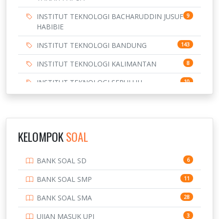
INSTITUT TEKNOLOGI BACHARUDDIN JUSUF
9
HABIBIE
INSTITUT TEKNOLOGI BANDUNG
143
INSTITUT TEKNOLOGI KALIMANTAN
8
INSTITUT TEKNOLOGI SEPULUH
10
NOVEMBER
INSTITUT TEKNOLOGI SUMATERA
9
IPDN / STPDN
148
KELOMPOK
SOAL
PENDIDIKAN
943
BANK SOAL SD
6
PERBANKAN
3
BANK SOAL SMP
11
POLRI
169
BANK SOAL SMA
28
POLTEK SSN
7
UJIAN MASUK UPI
3