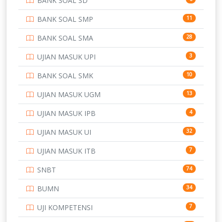
BANK SOAL SD
PERBANKAN
3
BANK SOAL SMP
11
POLRI
169
BANK SOAL SMA
28
POLTEK SSN
7
UJIAN MASUK UPI
3
PTDI STTD
4
BANK SOAL SMK
10
SD
133
UJIAN MASUK UGM
13
SMA
146
UJIAN MASUK IPB
4
SMK
231
UJIAN MASUK UI
32
SMP
134
UJIAN MASUK ITB
7
STIP
2
SNBT
74
TNI
153
BUMN
34
TOEFL
345
UJI KOMPETENSI
7
UNIVERSITAS AIRLANGGA
15