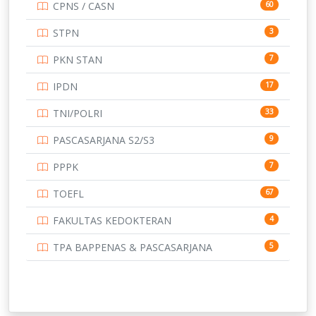
CPNS / CASN
60
UNIVERSITAS ANDALAS
16
STPN
3
UNIVERSITAS BANGKA BELITUNG
15
PKN STAN
7
UNIVERSITAS BENGKULU
15
IPDN
17
UNIVERSITAS BORNEO TARAKAN
14
TNI/POLRI
33
UNIVERSITAS BRAWIJAYA
14
PASCASARJANA S2/S3
9
UNIVERSITAS CENDRAWASIH
14
PPPK
7
UNIVERSITAS DIPENOGORO
15
TOEFL
67
UNIVERSITAS GADJAH MADA
219
FAKULTAS KEDOKTERAN
4
UNIVERSITAS HALUOLEO
11
TPA BAPPENAS & PASCASARJANA
5
UNIVERSITAS INDONESIA
159
UNIVERSITAS JAMBI
13
UNIVERSITAS JEMBER
12