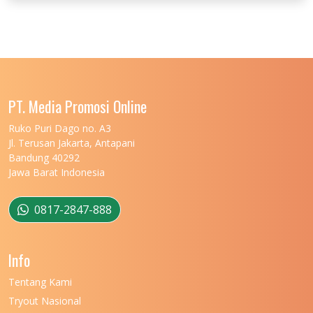
UNIVERSITAS JENDERAL SOEDIRMAN
11
UNIVERSITAS LAMBUNG MANGKURAT
11
UNIVERSITAS LAMPUNG
11
UNIVERSITAS MALIKUSSALEH
11
PT. Media Promosi Online
UNIVERSITAS MARITIM RAJA ALI HAJI
11
Ruko Puri Dago no. A3
Jl. Terusan Jakarta, Antapani
UNIVERSITAS MATARAM
11
Bandung 40292
Jawa Barat Indonesia
UNIVERSITAS MULAWARMAN
12
UNIVERSITAS MUSAMUS
11
0817-2847-888
UNIVERSITAS NEGERI GANESHA
11
Info
UNIVERSITAS NEGERI GORONTALO
11
Tentang Kami
UNIVERSITAS NEGERI KHAIRUN
11
Tryout Nasional
UNIVERSITAS NEGERI MAKASSAR
11