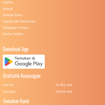
Daftar
Masuk
UNIVERSITAS NEGERI MALANG
7
Kontak Kami
UNIVERSITAS NEGERI MANADO
7
Syarat dan Ketentuan
UNIVERSITAS NEGERI MEDAN
7
Kebijakan Privasi
Berita Terkini
UNIVERSITAS NEGERI PADANG
7
UNIVERSITAS NEGERI YOGYAKARTA
8
Donwload App
UNIVERSITAS NUSA CENDANA
7
UNIVERSITAS PADJADJARAN
11
UNIVERSITAS PALANGKARAYA
7
Statistik Kunjungan
UNIVERSITAS PATTIMURA
7
Hari Ini
10.402 visit
UNIVERSITAS PEMBANGUNAN NASIONAL
6
Kemarin
18.509 visit
(UPN) VETERAN JAKARTA
Temukan Kami
UNIVERSITAS PEMBANGUNAN NASIONAL
4