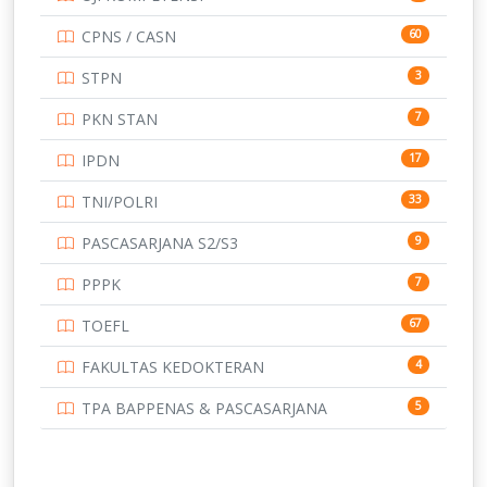
UNIVERSITAS AIRLANGGA
15
CPNS / CASN
60
UNIVERSITAS ANDALAS
16
STPN
3
UNIVERSITAS BANGKA BELITUNG
15
PKN STAN
7
UNIVERSITAS BENGKULU
15
IPDN
17
UNIVERSITAS BORNEO TARAKAN
14
TNI/POLRI
33
UNIVERSITAS BRAWIJAYA
14
PASCASARJANA S2/S3
9
UNIVERSITAS CENDRAWASIH
14
PPPK
7
UNIVERSITAS DIPENOGORO
15
TOEFL
67
UNIVERSITAS GADJAH MADA
219
FAKULTAS KEDOKTERAN
4
UNIVERSITAS HALUOLEO
11
TPA BAPPENAS & PASCASARJANA
5
UNIVERSITAS INDONESIA
159
UNIVERSITAS JAMBI
13