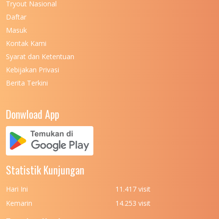
Tryout Nasional
UNIVERSITAS NEGERI MAKASSAR
11
Daftar
Masuk
UNIVERSITAS NEGERI MALANG
7
Kontak Kami
UNIVERSITAS NEGERI MANADO
7
Syarat dan Ketentuan
UNIVERSITAS NEGERI MEDAN
7
Kebijakan Privasi
Berita Terkini
UNIVERSITAS NEGERI PADANG
7
UNIVERSITAS NEGERI YOGYAKARTA
8
Donwload App
UNIVERSITAS NUSA CENDANA
7
UNIVERSITAS PADJADJARAN
11
UNIVERSITAS PALANGKARAYA
7
Statistik Kunjungan
UNIVERSITAS PATTIMURA
7
Hari Ini
11.417 visit
UNIVERSITAS PEMBANGUNAN NASIONAL
6
Kemarin
14.253 visit
(UPN) VETERAN JAKARTA