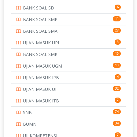
PENDIDIKAN
BANK SOAL SD
6
PERBANKAN
3
BANK SOAL SMP
11
POLRI
169
BANK SOAL SMA
28
POLTEK SSN
7
UJIAN MASUK UPI
3
PTDI STTD
4
BANK SOAL SMK
10
SD
133
UJIAN MASUK UGM
13
SMA
146
UJIAN MASUK IPB
4
SMK
231
UJIAN MASUK UI
32
SMP
134
UJIAN MASUK ITB
7
STIP
2
SNBT
74
TNI
153
BUMN
34
TOEFL
345
UJI KOMPETENSI
7