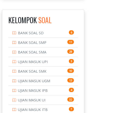
INSTITUT TEKNOLOGI
143
BANDUNG
KELOMPOK
SOAL
INSTITUT TEKNOLOGI
8
KALIMANTAN
BANK SOAL SD
6
INSTITUT TEKNOLOGI
10
SEPULUH NOVEMBER
BANK SOAL SMP
11
INSTITUT TEKNOLOGI
9
BANK SOAL SMA
28
SUMATERA
UJIAN MASUK UPI
3
IPDN / STPDN
148
BANK SOAL SMK
10
PENDIDIKAN
943
UJIAN MASUK UGM
13
PERBANKAN
3
UJIAN MASUK IPB
4
POLRI
169
UJIAN MASUK UI
32
POLTEK SSN
7
UJIAN MASUK ITB
7
PTDI STTD
4