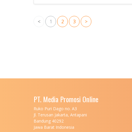
<
1
2
3
>
PT. Media Promosi Online
Ruko Puri Dago no. A3
Jl. Terusan Jakarta, Antapani
Bandung 40292
Jawa Barat Indonesia