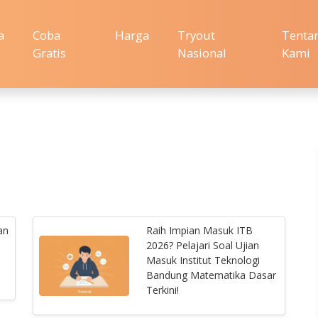
a
Coba
Harga
Tryout
Tenta
Gratis
Nasional
Kami
an
Raih Impian Masuk ITB
2026? Pelajari Soal Ujian
Masuk Institut Teknologi
Bandung Matematika Dasar
Terkini!