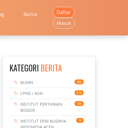
Daftar
ng
Berita
Masuk
KATEGORI
BERITA
BUMN
205
CPNS / ASN
576
INSTITUT PERTANIAN
135
BOGOR
INSTITUT SENI BUDAYA
13
INDONESIA ACEH