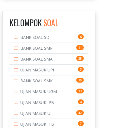
INSTITUT TEKNOLOGI
143
BANDUNG
KELOMPOK
SOAL
INSTITUT TEKNOLOGI
8
KALIMANTAN
BANK SOAL SD
6
INSTITUT TEKNOLOGI
10
SEPULUH NOVEMBER
BANK SOAL SMP
11
INSTITUT TEKNOLOGI
9
BANK SOAL SMA
28
SUMATERA
UJIAN MASUK UPI
3
IPDN / STPDN
148
BANK SOAL SMK
10
PENDIDIKAN
943
UJIAN MASUK UGM
13
PERBANKAN
3
UJIAN MASUK IPB
4
POLRI
169
UJIAN MASUK UI
32
POLTEK SSN
7
UJIAN MASUK ITB
7
PTDI STTD
4