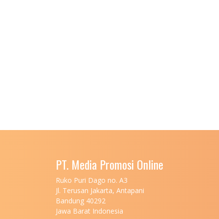
PT. Media Promosi Online
Ruko Puri Dago no. A3
Jl. Terusan Jakarta, Antapani
Bandung 40292
Jawa Barat Indonesia