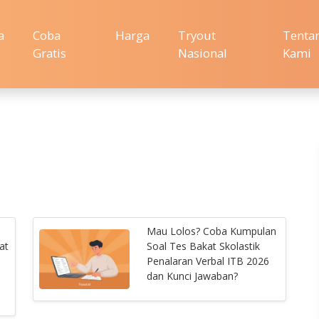
a
Coba
Harga
Tryout
Tenta
Gratis
Nasional
Kami
Mau Lolos? Coba Kumpulan
at
Soal Tes Bakat Skolastik
Penalaran Verbal ITB 2026
dan Kunci Jawaban?