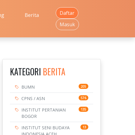
Daftar
ng
Berita
Masuk
KATEGORI
BERITA
BUMN
205
CPNS / ASN
576
INSTITUT PERTANIAN
135
BOGOR
INSTITUT SENI BUDAYA
13
INDONESIA ACEH