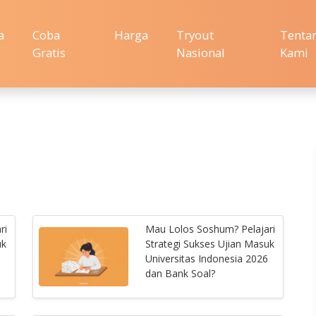
a
Coba
Harga
Tryout
Tenta
Gratis
Nasional
Kami
ri
Mau Lolos Soshum? Pelajari
uk
Strategi Sukses Ujian Masuk
Universitas Indonesia 2026
dan Bank Soal?