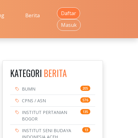
Daftar
ng
Berita
Masuk
KATEGORI
BERITA
BUMN
205
CPNS / ASN
576
INSTITUT PERTANIAN
135
BOGOR
INSTITUT SENI BUDAYA
13
INDONESIA ACEH