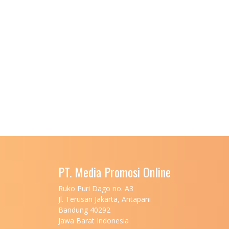
PT. Media Promosi Online
Ruko Puri Dago no. A3
Jl. Terusan Jakarta, Antapani
Bandung 40292
Jawa Barat Indonesia