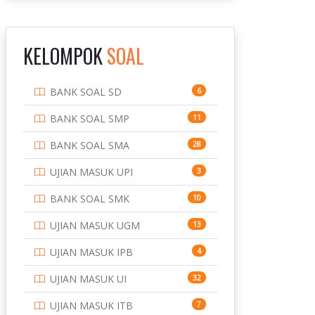
INSTITUT TEKNOLOGI
143
BANDUNG
KELOMPOK
SOAL
INSTITUT TEKNOLOGI
8
KALIMANTAN
BANK SOAL SD
6
INSTITUT TEKNOLOGI
10
SEPULUH NOVEMBER
BANK SOAL SMP
11
INSTITUT TEKNOLOGI
9
BANK SOAL SMA
28
SUMATERA
UJIAN MASUK UPI
3
IPDN / STPDN
148
BANK SOAL SMK
10
PENDIDIKAN
943
UJIAN MASUK UGM
13
PERBANKAN
3
UJIAN MASUK IPB
4
POLRI
169
UJIAN MASUK UI
32
POLTEK SSN
7
UJIAN MASUK ITB
7
PTDI STTD
4