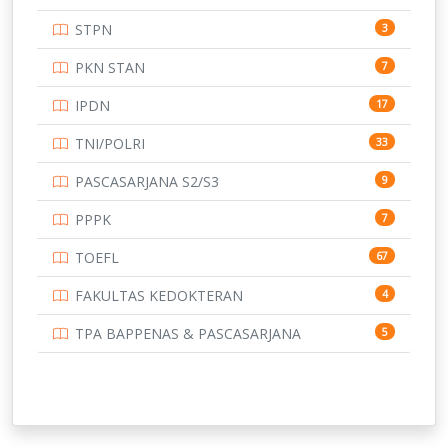
UNIVERSITAS ANDALAS
16
STPN
3
UNIVERSITAS BANGKA BELITUNG
15
PKN STAN
7
UNIVERSITAS BENGKULU
15
IPDN
17
UNIVERSITAS BORNEO TARAKAN
14
TNI/POLRI
33
UNIVERSITAS BRAWIJAYA
14
PASCASARJANA S2/S3
9
UNIVERSITAS CENDRAWASIH
14
PPPK
7
UNIVERSITAS DIPENOGORO
15
TOEFL
67
UNIVERSITAS GADJAH MADA
219
FAKULTAS KEDOKTERAN
4
UNIVERSITAS HALUOLEO
11
TPA BAPPENAS & PASCASARJANA
5
UNIVERSITAS INDONESIA
159
UNIVERSITAS JAMBI
13
UNIVERSITAS JEMBER
12