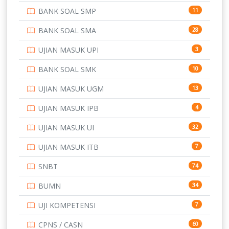
BANK SOAL SMP
11
POLRI
169
BANK SOAL SMA
28
POLTEK SSN
7
UJIAN MASUK UPI
3
PTDI STTD
4
BANK SOAL SMK
10
SD
133
UJIAN MASUK UGM
13
SMA
146
UJIAN MASUK IPB
4
SMK
231
UJIAN MASUK UI
32
SMP
134
UJIAN MASUK ITB
7
STIP
2
SNBT
74
TNI
153
BUMN
34
TOEFL
345
UJI KOMPETENSI
7
UNIVERSITAS AIRLANGGA
15
CPNS / CASN
60