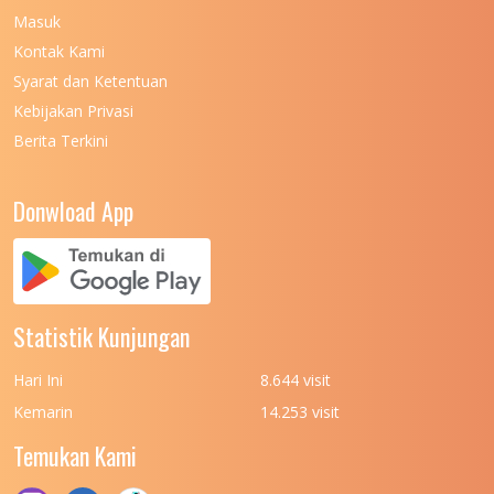
Masuk
UNIVERSITAS NEGERI MALANG
7
Kontak Kami
UNIVERSITAS NEGERI MANADO
7
Syarat dan Ketentuan
UNIVERSITAS NEGERI MEDAN
7
Kebijakan Privasi
Berita Terkini
UNIVERSITAS NEGERI PADANG
7
UNIVERSITAS NEGERI YOGYAKARTA
8
Donwload App
UNIVERSITAS NUSA CENDANA
7
UNIVERSITAS PADJADJARAN
11
UNIVERSITAS PALANGKARAYA
7
Statistik Kunjungan
UNIVERSITAS PATTIMURA
7
Hari Ini
8.644 visit
UNIVERSITAS PEMBANGUNAN NASIONAL
6
Kemarin
14.253 visit
(UPN) VETERAN JAKARTA
Temukan Kami
UNIVERSITAS PEMBANGUNAN NASIONAL
4
(UPN) VETERAN JAWA TIMUR