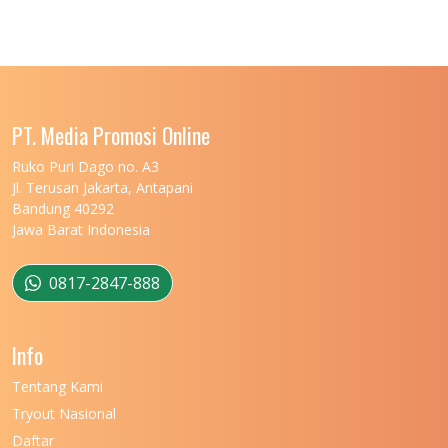
UNIVERSITAS JENDERAL SOEDIRMAN
11
UNIVERSITAS LAMBUNG MANGKURAT
11
UNIVERSITAS LAMPUNG
11
UNIVERSITAS MALIKUSSALEH
11
PT. Media Promosi Online
UNIVERSITAS MARITIM RAJA ALI HAJI
11
Ruko Puri Dago no. A3
Jl. Terusan Jakarta, Antapani
UNIVERSITAS MATARAM
11
Bandung 40292
Jawa Barat Indonesia
UNIVERSITAS MULAWARMAN
12
UNIVERSITAS MUSAMUS
11
0817-2847-888
UNIVERSITAS NEGERI GANESHA
11
Info
UNIVERSITAS NEGERI GORONTALO
11
Tentang Kami
UNIVERSITAS NEGERI KHAIRUN
11
Tryout Nasional
UNIVERSITAS NEGERI MAKASSAR
11
Daftar