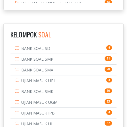
INSTITUT TEKNOLOGI SEPULUH
10
NOVEMBER
INSTITUT TEKNOLOGI SUMATERA
9
IPDN / STPDN
148
KELOMPOK
SOAL
PENDIDIKAN
943
BANK SOAL SD
6
PERBANKAN
3
BANK SOAL SMP
11
POLRI
169
BANK SOAL SMA
28
POLTEK SSN
7
UJIAN MASUK UPI
3
PTDI STTD
4
BANK SOAL SMK
10
SD
133
UJIAN MASUK UGM
13
SMA
146
UJIAN MASUK IPB
4
SMK
231
UJIAN MASUK UI
32
134