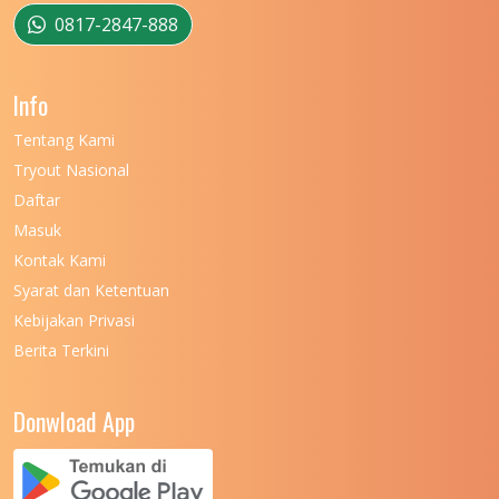
UNIVERSITAS MUSAMUS
11
0817-2847-888
UNIVERSITAS NEGERI GANESHA
11
Info
UNIVERSITAS NEGERI GORONTALO
11
Tentang Kami
UNIVERSITAS NEGERI KHAIRUN
11
Tryout Nasional
UNIVERSITAS NEGERI MAKASSAR
11
Daftar
Masuk
UNIVERSITAS NEGERI MALANG
7
Kontak Kami
UNIVERSITAS NEGERI MANADO
7
Syarat dan Ketentuan
UNIVERSITAS NEGERI MEDAN
7
Kebijakan Privasi
Berita Terkini
UNIVERSITAS NEGERI PADANG
7
UNIVERSITAS NEGERI YOGYAKARTA
8
Donwload App
UNIVERSITAS NUSA CENDANA
7
UNIVERSITAS PADJADJARAN
11