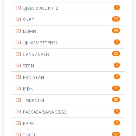
SMP
UJIAN MASUK ITB
7
STIP
2
SNBT
74
TNI
153
BUMN
34
TOEFL
345
UJI KOMPETENSI
7
UNIVERSITAS AIRLANGGA
15
CPNS / CASN
60
UNIVERSITAS ANDALAS
16
STPN
3
UNIVERSITAS BANGKA BELITUNG
15
PKN STAN
7
UNIVERSITAS BENGKULU
15
IPDN
17
UNIVERSITAS BORNEO TARAKAN
14
TNI/POLRI
33
UNIVERSITAS BRAWIJAYA
14
PASCASARJANA S2/S3
9
UNIVERSITAS CENDRAWASIH
14
PPPK
7
UNIVERSITAS DIPENOGORO
15
TOEFL
67