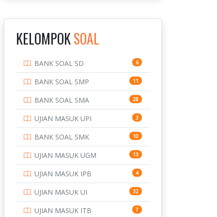
INSTITUT TEKNOLOGI
143
BANDUNG
KELOMPOK
SOAL
INSTITUT TEKNOLOGI
8
KALIMANTAN
BANK SOAL SD
6
INSTITUT TEKNOLOGI
10
SEPULUH NOVEMBER
BANK SOAL SMP
11
INSTITUT TEKNOLOGI
9
BANK SOAL SMA
28
SUMATERA
UJIAN MASUK UPI
3
IPDN / STPDN
148
BANK SOAL SMK
10
PENDIDIKAN
943
UJIAN MASUK UGM
13
PERBANKAN
3
UJIAN MASUK IPB
4
POLRI
169
UJIAN MASUK UI
32
POLTEK SSN
7
UJIAN MASUK ITB
7
PTDI STTD
4