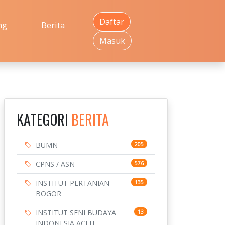
Daftar
ng
Berita
Masuk
KATEGORI
BERITA
BUMN
205
CPNS / ASN
576
INSTITUT PERTANIAN
135
BOGOR
INSTITUT SENI BUDAYA
13
INDONESIA ACEH