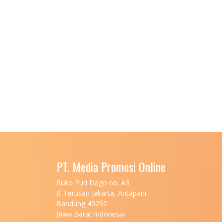
PT. Media Promosi Online
Ruko Puri Dago no. A3
Jl. Terusan Jakarta, Antapani
Bandung 40292
Jawa Barat Indonesia