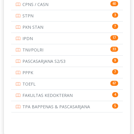
CPNS / CASN
60
UNIVERSITAS ANDALAS
16
STPN
3
UNIVERSITAS BANGKA BELITUNG
15
PKN STAN
7
UNIVERSITAS BENGKULU
15
IPDN
17
UNIVERSITAS BORNEO TARAKAN
14
TNI/POLRI
33
UNIVERSITAS BRAWIJAYA
14
PASCASARJANA S2/S3
9
UNIVERSITAS CENDRAWASIH
14
PPPK
7
UNIVERSITAS DIPENOGORO
15
TOEFL
67
UNIVERSITAS GADJAH MADA
219
FAKULTAS KEDOKTERAN
4
UNIVERSITAS HALUOLEO
11
TPA BAPPENAS & PASCASARJANA
5
UNIVERSITAS INDONESIA
134
UNIVERSITAS JAMBI
13
UNIVERSITAS JEMBER
12