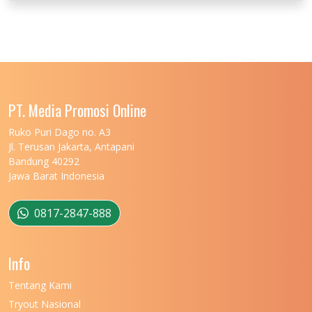
UNIVERSITAS JENDERAL SOEDIRMAN
11
UNIVERSITAS LAMBUNG MANGKURAT
11
UNIVERSITAS LAMPUNG
11
UNIVERSITAS MALIKUSSALEH
11
PT. Media Promosi Online
UNIVERSITAS MARITIM RAJA ALI HAJI
11
Ruko Puri Dago no. A3
Jl. Terusan Jakarta, Antapani
UNIVERSITAS MATARAM
11
Bandung 40292
Jawa Barat Indonesia
UNIVERSITAS MULAWARMAN
12
UNIVERSITAS MUSAMUS
11
0817-2847-888
UNIVERSITAS NEGERI GANESHA
11
Info
UNIVERSITAS NEGERI GORONTALO
11
Tentang Kami
UNIVERSITAS NEGERI KHAIRUN
11
Tryout Nasional