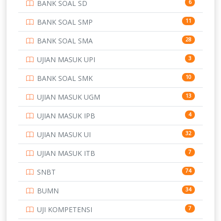
BANK SOAL SD
6
PERBANKAN
3
BANK SOAL SMP
11
POLRI
169
BANK SOAL SMA
28
POLTEK SSN
7
UJIAN MASUK UPI
3
PTDI STTD
4
BANK SOAL SMK
10
SD
133
UJIAN MASUK UGM
13
SMA
146
UJIAN MASUK IPB
4
SMK
231
UJIAN MASUK UI
32
SMP
134
UJIAN MASUK ITB
7
STIP
2
SNBT
74
TNI
153
BUMN
34
TOEFL
345
UJI KOMPETENSI
7
UNIVERSITAS AIRLANGGA
15