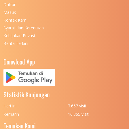
UNIVERSITAS NEGERI MAKASSAR
11
Daftar
Masuk
UNIVERSITAS NEGERI MALANG
7
Kontak Kami
UNIVERSITAS NEGERI MANADO
7
Syarat dan Ketentuan
UNIVERSITAS NEGERI MEDAN
7
Kebijakan Privasi
Berita Terkini
UNIVERSITAS NEGERI PADANG
7
UNIVERSITAS NEGERI YOGYAKARTA
8
Donwload App
UNIVERSITAS NUSA CENDANA
7
UNIVERSITAS PADJADJARAN
11
UNIVERSITAS PALANGKARAYA
7
Statistik Kunjungan
UNIVERSITAS PATTIMURA
7
Hari Ini
7.657 visit
UNIVERSITAS PEMBANGUNAN NASIONAL
6
Kemarin
16.365 visit
(UPN) VETERAN JAKARTA
Temukan Kami
UNIVERSITAS PEMBANGUNAN NASIONAL
4