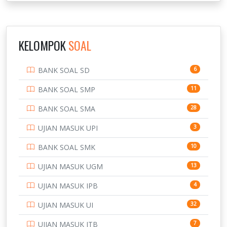
INSTITUT TEKNOLOGI SUMATERA
9
IPDN / STPDN
148
KELOMPOK
SOAL
PENDIDIKAN
943
BANK SOAL SD
6
PERBANKAN
3
BANK SOAL SMP
11
POLRI
169
BANK SOAL SMA
28
POLTEK SSN
7
UJIAN MASUK UPI
3
PTDI STTD
4
BANK SOAL SMK
10
SD
133
UJIAN MASUK UGM
13
SMA
146
UJIAN MASUK IPB
4
SMK
231
UJIAN MASUK UI
32
SMP
134
UJIAN MASUK ITB
7