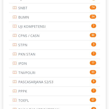
STIP
2
SNBT
74
TNI
153
BUMN
34
TOEFL
345
UJI KOMPETENSI
7
UNIVERSITAS AIRLANGGA
15
CPNS / CASN
60
UNIVERSITAS ANDALAS
16
STPN
3
UNIVERSITAS BANGKA BELITUNG
15
PKN STAN
7
UNIVERSITAS BENGKULU
15
IPDN
17
UNIVERSITAS BORNEO TARAKAN
14
TNI/POLRI
33
UNIVERSITAS BRAWIJAYA
14
PASCASARJANA S2/S3
9
UNIVERSITAS CENDRAWASIH
14
PPPK
7
UNIVERSITAS DIPENOGORO
15
TOEFL
67
UNIVERSITAS GADJAH MADA
219