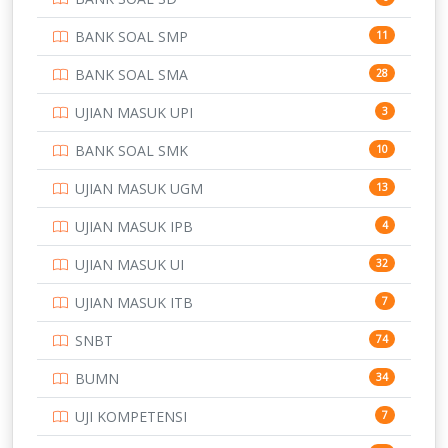
PERBANKAN
3
BANK SOAL SMP
11
POLRI
169
BANK SOAL SMA
28
POLTEK SSN
7
UJIAN MASUK UPI
3
PTDI STTD
4
BANK SOAL SMK
10
SD
133
UJIAN MASUK UGM
13
SMA
146
UJIAN MASUK IPB
4
SMK
231
UJIAN MASUK UI
32
SMP
134
UJIAN MASUK ITB
7
STIP
2
SNBT
74
TNI
153
BUMN
34
TOEFL
345
UJI KOMPETENSI
7
UNIVERSITAS AIRLANGGA
15