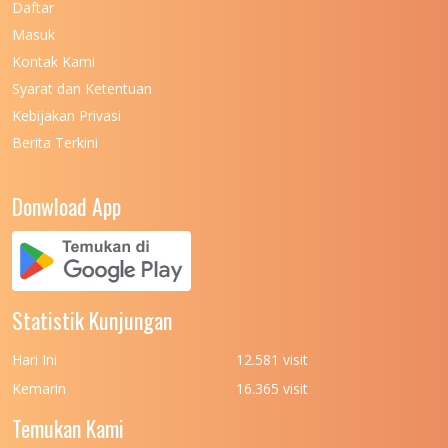
Daftar
Masuk
UNIVERSITAS NEGERI MALANG
7
Kontak Kami
UNIVERSITAS NEGERI MANADO
7
Syarat dan Ketentuan
UNIVERSITAS NEGERI MEDAN
7
Kebijakan Privasi
Berita Terkini
UNIVERSITAS NEGERI PADANG
7
UNIVERSITAS NEGERI YOGYAKARTA
8
Donwload App
UNIVERSITAS NUSA CENDANA
7
UNIVERSITAS PADJADJARAN
11
UNIVERSITAS PALANGKARAYA
7
Statistik Kunjungan
UNIVERSITAS PATTIMURA
7
Hari Ini
12.581 visit
UNIVERSITAS PEMBANGUNAN NASIONAL
6
Kemarin
16.365 visit
(UPN) VETERAN JAKARTA
Temukan Kami
UNIVERSITAS PEMBANGUNAN NASIONAL
4