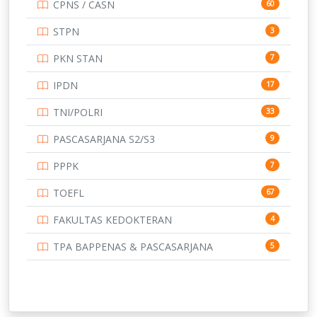
CPNS / CASN
60
UNIVERSITAS ANDALAS
16
STPN
3
UNIVERSITAS BANGKA BELITUNG
15
PKN STAN
7
UNIVERSITAS BENGKULU
15
IPDN
17
UNIVERSITAS BORNEO TARAKAN
14
TNI/POLRI
33
UNIVERSITAS BRAWIJAYA
14
PASCASARJANA S2/S3
9
UNIVERSITAS CENDRAWASIH
14
PPPK
7
UNIVERSITAS DIPENOGORO
15
TOEFL
67
UNIVERSITAS GADJAH MADA
219
FAKULTAS KEDOKTERAN
4
UNIVERSITAS HALUOLEO
11
TPA BAPPENAS & PASCASARJANA
5
UNIVERSITAS INDONESIA
138
UNIVERSITAS JAMBI
13
UNIVERSITAS JEMBER
12