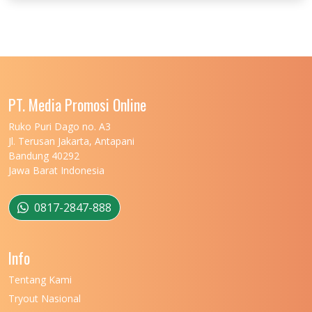
UNIVERSITAS JENDERAL SOEDIRMAN
11
UNIVERSITAS LAMBUNG MANGKURAT
11
UNIVERSITAS LAMPUNG
11
UNIVERSITAS MALIKUSSALEH
11
PT. Media Promosi Online
UNIVERSITAS MARITIM RAJA ALI HAJI
11
Ruko Puri Dago no. A3
Jl. Terusan Jakarta, Antapani
UNIVERSITAS MATARAM
11
Bandung 40292
Jawa Barat Indonesia
UNIVERSITAS MULAWARMAN
12
UNIVERSITAS MUSAMUS
11
0817-2847-888
UNIVERSITAS NEGERI GANESHA
11
Info
UNIVERSITAS NEGERI GORONTALO
11
Tentang Kami
UNIVERSITAS NEGERI KHAIRUN
11
Tryout Nasional
UNIVERSITAS NEGERI MAKASSAR
11