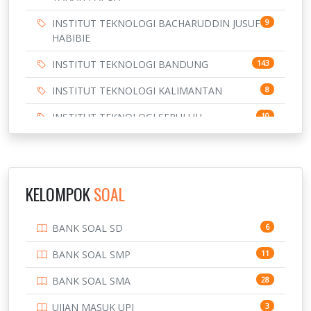
INSTITUT TEKNOLOGI BACHARUDDIN JUSUF
9
HABIBIE
INSTITUT TEKNOLOGI BANDUNG
143
INSTITUT TEKNOLOGI KALIMANTAN
8
INSTITUT TEKNOLOGI SEPULUH
10
NOVEMBER
INSTITUT TEKNOLOGI SUMATERA
9
IPDN / STPDN
148
KELOMPOK
SOAL
PENDIDIKAN
943
BANK SOAL SD
6
PERBANKAN
3
BANK SOAL SMP
11
POLRI
169
BANK SOAL SMA
28
POLTEK SSN
7
UJIAN MASUK UPI
3