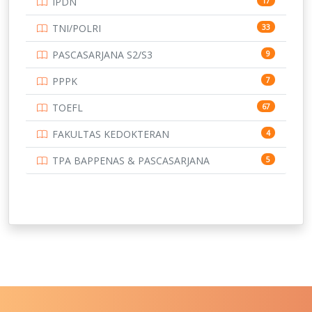
IPDN
17
UNIVERSITAS BORNEO TARAKAN
14
TNI/POLRI
33
UNIVERSITAS BRAWIJAYA
14
PASCASARJANA S2/S3
9
UNIVERSITAS CENDRAWASIH
14
PPPK
7
UNIVERSITAS DIPENOGORO
15
TOEFL
67
UNIVERSITAS GADJAH MADA
219
FAKULTAS KEDOKTERAN
4
UNIVERSITAS HALUOLEO
11
TPA BAPPENAS & PASCASARJANA
5
UNIVERSITAS INDONESIA
159
UNIVERSITAS JAMBI
13
UNIVERSITAS JEMBER
12
UNIVERSITAS JENDERAL SOEDIRMAN
11
UNIVERSITAS LAMBUNG MANGKURAT
11
UNIVERSITAS LAMPUNG
11