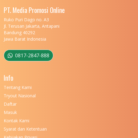
UNIVERSITAS MALIKUSSALEH
11
PT. Media Promosi Online
UNIVERSITAS MARITIM RAJA ALI HAJI
11
Ruko Puri Dago no. A3
Jl. Terusan Jakarta, Antapani
UNIVERSITAS MATARAM
11
Bandung 40292
Jawa Barat Indonesia
UNIVERSITAS MULAWARMAN
12
UNIVERSITAS MUSAMUS
11
0817-2847-888
UNIVERSITAS NEGERI GANESHA
11
Info
UNIVERSITAS NEGERI GORONTALO
11
Tentang Kami
UNIVERSITAS NEGERI KHAIRUN
11
Tryout Nasional
UNIVERSITAS NEGERI MAKASSAR
11
Daftar
Masuk
UNIVERSITAS NEGERI MALANG
7
Kontak Kami
UNIVERSITAS NEGERI MANADO
7
Syarat dan Ketentuan
UNIVERSITAS NEGERI MEDAN
7
Kebijakan Privasi