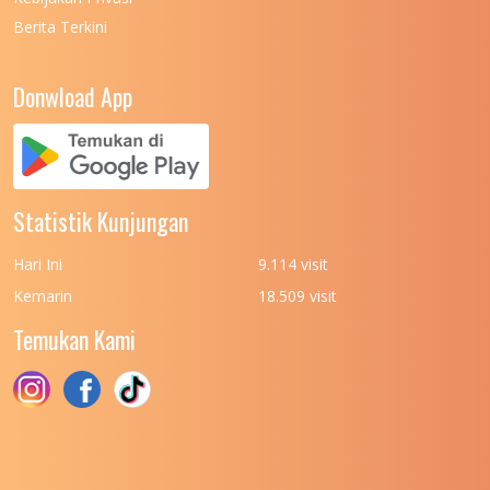
Berita Terkini
UNIVERSITAS NEGERI PADANG
7
UNIVERSITAS NEGERI YOGYAKARTA
8
Donwload App
UNIVERSITAS NUSA CENDANA
7
UNIVERSITAS PADJADJARAN
11
UNIVERSITAS PALANGKARAYA
7
Statistik Kunjungan
UNIVERSITAS PATTIMURA
7
Hari Ini
9.114 visit
UNIVERSITAS PEMBANGUNAN NASIONAL
6
Kemarin
18.509 visit
(UPN) VETERAN JAKARTA
Temukan Kami
UNIVERSITAS PEMBANGUNAN NASIONAL
4
(UPN) VETERAN JAWA TIMUR
UNIVERSITAS PEMBANGUNAN NASIONAL
5
(UPN) VETERAN YOGYAKARTA
UNIVERSITAS PENDIDIKAN INDONESIA
112