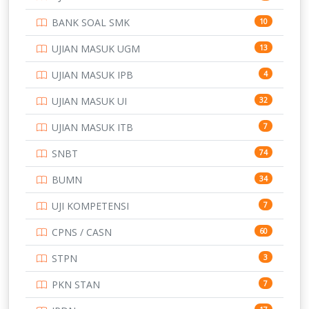
PTDI STTD
4
BANK SOAL SMK
10
SD
133
UJIAN MASUK UGM
13
SMA
146
UJIAN MASUK IPB
4
SMK
231
UJIAN MASUK UI
32
SMP
134
UJIAN MASUK ITB
7
STIP
2
SNBT
74
TNI
153
BUMN
34
TOEFL
345
UJI KOMPETENSI
7
UNIVERSITAS AIRLANGGA
15
CPNS / CASN
60
UNIVERSITAS ANDALAS
16
STPN
3
UNIVERSITAS BANGKA BELITUNG
15
PKN STAN
7
UNIVERSITAS BENGKULU
15