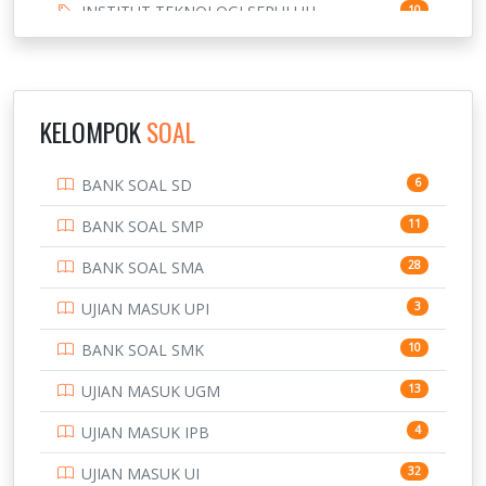
INSTITUT TEKNOLOGI SEPULUH
10
NOVEMBER
INSTITUT TEKNOLOGI SUMATERA
9
IPDN / STPDN
148
KELOMPOK
SOAL
PENDIDIKAN
943
BANK SOAL SD
6
PERBANKAN
3
BANK SOAL SMP
11
POLRI
169
BANK SOAL SMA
28
POLTEK SSN
7
UJIAN MASUK UPI
3
PTDI STTD
4
BANK SOAL SMK
10
SD
133
UJIAN MASUK UGM
13
SMA
146
UJIAN MASUK IPB
4
SMK
231
UJIAN MASUK UI
32
134