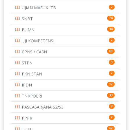
SMP
UJIAN MASUK ITB
7
STIP
2
SNBT
74
TNI
153
BUMN
34
TOEFL
345
UJI KOMPETENSI
7
UNIVERSITAS AIRLANGGA
15
CPNS / CASN
60
UNIVERSITAS ANDALAS
16
STPN
3
UNIVERSITAS BANGKA BELITUNG
15
PKN STAN
7
UNIVERSITAS BENGKULU
15
IPDN
17
UNIVERSITAS BORNEO TARAKAN
14
TNI/POLRI
33
UNIVERSITAS BRAWIJAYA
14
PASCASARJANA S2/S3
9
UNIVERSITAS CENDRAWASIH
14
PPPK
7
UNIVERSITAS DIPENOGORO
15
TOEFL
67