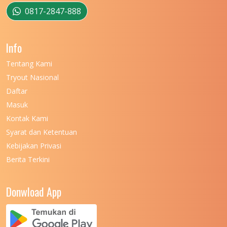
UNIVERSITAS MUSAMUS
11
0817-2847-888
UNIVERSITAS NEGERI GANESHA
11
Info
UNIVERSITAS NEGERI GORONTALO
11
Tentang Kami
UNIVERSITAS NEGERI KHAIRUN
11
Tryout Nasional
UNIVERSITAS NEGERI MAKASSAR
11
Daftar
Masuk
UNIVERSITAS NEGERI MALANG
7
Kontak Kami
UNIVERSITAS NEGERI MANADO
7
Syarat dan Ketentuan
UNIVERSITAS NEGERI MEDAN
7
Kebijakan Privasi
Berita Terkini
UNIVERSITAS NEGERI PADANG
7
UNIVERSITAS NEGERI YOGYAKARTA
8
Donwload App
UNIVERSITAS NUSA CENDANA
7
UNIVERSITAS PADJADJARAN
11