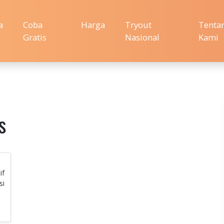
a
Coba
Harga
Tryout
Tenta
Gratis
Nasional
Kami
s
if
si