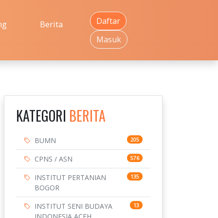
Daftar
ng
Berita
Masuk
KATEGORI
BERITA
BUMN
205
CPNS / ASN
576
INSTITUT PERTANIAN
135
BOGOR
INSTITUT SENI BUDAYA
13
INDONESIA ACEH