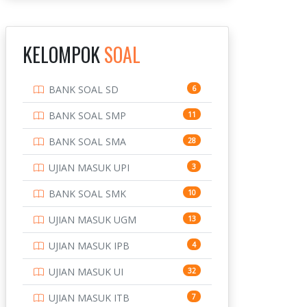
INSTITUT TEKNOLOGI
143
BANDUNG
KELOMPOK
SOAL
INSTITUT TEKNOLOGI
8
KALIMANTAN
BANK SOAL SD
6
INSTITUT TEKNOLOGI
10
SEPULUH NOVEMBER
BANK SOAL SMP
11
INSTITUT TEKNOLOGI
9
BANK SOAL SMA
28
SUMATERA
UJIAN MASUK UPI
3
IPDN / STPDN
148
BANK SOAL SMK
10
PENDIDIKAN
943
UJIAN MASUK UGM
13
PERBANKAN
3
UJIAN MASUK IPB
4
POLRI
169
UJIAN MASUK UI
32
POLTEK SSN
7
UJIAN MASUK ITB
7
PTDI STTD
4