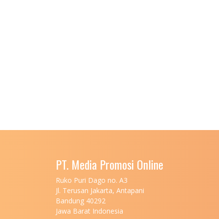
PT. Media Promosi Online
Ruko Puri Dago no. A3
Jl. Terusan Jakarta, Antapani
Bandung 40292
Jawa Barat Indonesia