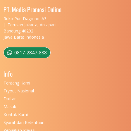
UNIVERSITAS MALIKUSSALEH
11
PT. Media Promosi Online
UNIVERSITAS MARITIM RAJA ALI HAJI
11
Ruko Puri Dago no. A3
Jl. Terusan Jakarta, Antapani
UNIVERSITAS MATARAM
11
Bandung 40292
Jawa Barat Indonesia
UNIVERSITAS MULAWARMAN
12
UNIVERSITAS MUSAMUS
11
0817-2847-888
UNIVERSITAS NEGERI GANESHA
11
Info
UNIVERSITAS NEGERI GORONTALO
11
Tentang Kami
UNIVERSITAS NEGERI KHAIRUN
11
Tryout Nasional
UNIVERSITAS NEGERI MAKASSAR
11
Daftar
Masuk
UNIVERSITAS NEGERI MALANG
7
Kontak Kami
UNIVERSITAS NEGERI MANADO
7
Syarat dan Ketentuan
UNIVERSITAS NEGERI MEDAN
7
Kebijakan Privasi