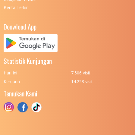
Berita Terkini
UNIVERSITAS NEGERI PADANG
7
UNIVERSITAS NEGERI YOGYAKARTA
8
Donwload App
UNIVERSITAS NUSA CENDANA
7
UNIVERSITAS PADJADJARAN
11
UNIVERSITAS PALANGKARAYA
7
Statistik Kunjungan
UNIVERSITAS PATTIMURA
7
Hari Ini
7.506 visit
UNIVERSITAS PEMBANGUNAN NASIONAL
6
Kemarin
14.253 visit
(UPN) VETERAN JAKARTA
Temukan Kami
UNIVERSITAS PEMBANGUNAN NASIONAL
4
(UPN) VETERAN JAWA TIMUR
UNIVERSITAS PEMBANGUNAN NASIONAL
5
(UPN) VETERAN YOGYAKARTA
UNIVERSITAS PENDIDIKAN INDONESIA
112