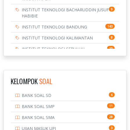
INSTITUT TEKNOLOGI BACHARUDDIN JUSUF
9
HABIBIE
INSTITUT TEKNOLOGI BANDUNG
143
INSTITUT TEKNOLOGI KALIMANTAN
8
INSTITUT TEKNOLOGI SEPULUH
10
NOVEMBER
INSTITUT TEKNOLOGI SUMATERA
9
IPDN / STPDN
148
KELOMPOK
SOAL
PENDIDIKAN
943
BANK SOAL SD
6
PERBANKAN
3
BANK SOAL SMP
11
POLRI
169
BANK SOAL SMA
28
POLTEK SSN
7
UJIAN MASUK UPI
3