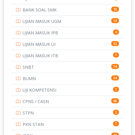
PTDI STTD
4
BANK SOAL SMK
10
SD
133
UJIAN MASUK UGM
13
SMA
146
UJIAN MASUK IPB
4
SMK
231
UJIAN MASUK UI
32
SMP
134
UJIAN MASUK ITB
7
STIP
2
SNBT
74
TNI
153
BUMN
34
TOEFL
345
UJI KOMPETENSI
7
UNIVERSITAS AIRLANGGA
15
CPNS / CASN
60
UNIVERSITAS ANDALAS
16
STPN
3
UNIVERSITAS BANGKA BELITUNG
15
PKN STAN
7
UNIVERSITAS BENGKULU
15