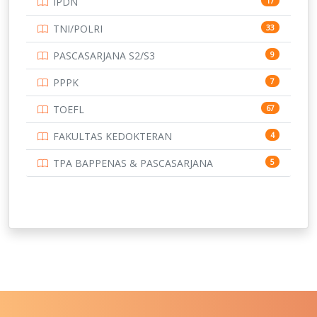
IPDN
17
UNIVERSITAS BORNEO TARAKAN
14
TNI/POLRI
33
UNIVERSITAS BRAWIJAYA
14
PASCASARJANA S2/S3
9
UNIVERSITAS CENDRAWASIH
14
PPPK
7
UNIVERSITAS DIPENOGORO
15
TOEFL
67
UNIVERSITAS GADJAH MADA
219
FAKULTAS KEDOKTERAN
4
UNIVERSITAS HALUOLEO
11
TPA BAPPENAS & PASCASARJANA
5
UNIVERSITAS INDONESIA
159
UNIVERSITAS JAMBI
13
UNIVERSITAS JEMBER
12
UNIVERSITAS JENDERAL SOEDIRMAN
11
UNIVERSITAS LAMBUNG MANGKURAT
11
UNIVERSITAS LAMPUNG
11