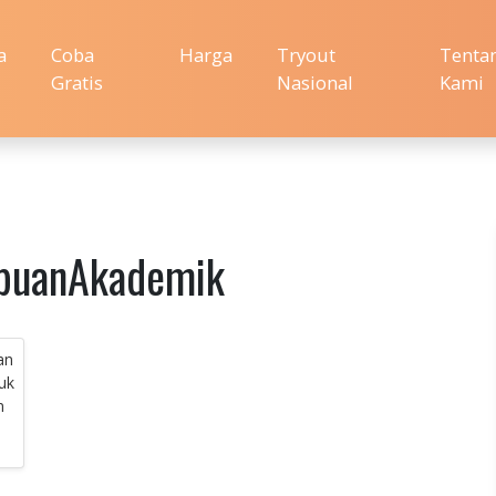
a
Coba
Harga
Tryout
Tenta
Gratis
Nasional
Kami
puanAkademik
an
uk
n