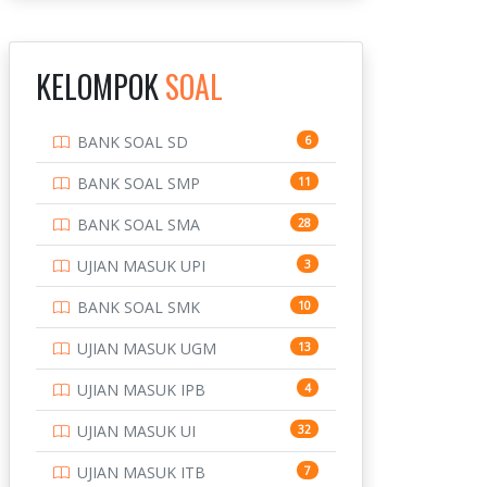
INSTITUT TEKNOLOGI
143
BANDUNG
KELOMPOK
SOAL
INSTITUT TEKNOLOGI
8
KALIMANTAN
BANK SOAL SD
6
INSTITUT TEKNOLOGI
10
SEPULUH NOVEMBER
BANK SOAL SMP
11
INSTITUT TEKNOLOGI
9
BANK SOAL SMA
28
SUMATERA
UJIAN MASUK UPI
3
IPDN / STPDN
148
BANK SOAL SMK
10
PENDIDIKAN
943
UJIAN MASUK UGM
13
PERBANKAN
3
UJIAN MASUK IPB
4
POLRI
169
UJIAN MASUK UI
32
POLTEK SSN
7
UJIAN MASUK ITB
7
PTDI STTD
4