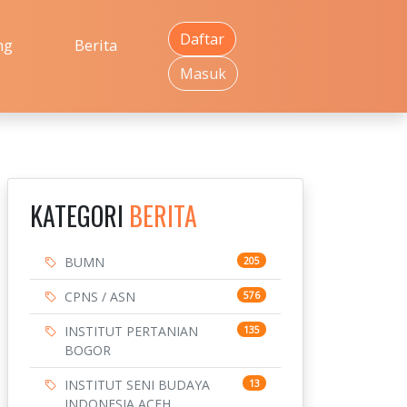
Daftar
ng
Berita
Masuk
KATEGORI
BERITA
BUMN
205
CPNS / ASN
576
INSTITUT PERTANIAN
135
BOGOR
INSTITUT SENI BUDAYA
13
INDONESIA ACEH