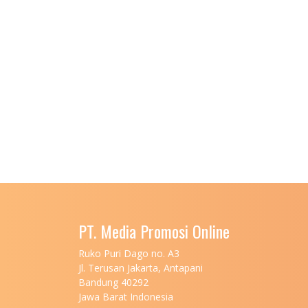
PT. Media Promosi Online
Ruko Puri Dago no. A3
Jl. Terusan Jakarta, Antapani
Bandung 40292
Jawa Barat Indonesia