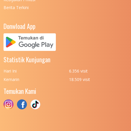
Berita Terkini
UNIVERSITAS NEGERI PADANG
7
UNIVERSITAS NEGERI YOGYAKARTA
8
Donwload App
UNIVERSITAS NUSA CENDANA
7
UNIVERSITAS PADJADJARAN
11
UNIVERSITAS PALANGKARAYA
7
Statistik Kunjungan
UNIVERSITAS PATTIMURA
7
Hari Ini
6.356 visit
UNIVERSITAS PEMBANGUNAN NASIONAL
6
Kemarin
18.509 visit
(UPN) VETERAN JAKARTA
Temukan Kami
UNIVERSITAS PEMBANGUNAN NASIONAL
4
(UPN) VETERAN JAWA TIMUR
UNIVERSITAS PEMBANGUNAN NASIONAL
5
(UPN) VETERAN YOGYAKARTA
UNIVERSITAS PENDIDIKAN INDONESIA
112