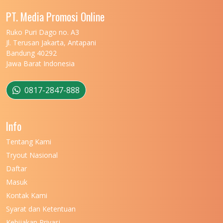
UNIVERSITAS MALIKUSSALEH
11
PT. Media Promosi Online
UNIVERSITAS MARITIM RAJA ALI HAJI
11
Ruko Puri Dago no. A3
Jl. Terusan Jakarta, Antapani
UNIVERSITAS MATARAM
11
Bandung 40292
Jawa Barat Indonesia
UNIVERSITAS MULAWARMAN
12
UNIVERSITAS MUSAMUS
11
0817-2847-888
UNIVERSITAS NEGERI GANESHA
11
Info
UNIVERSITAS NEGERI GORONTALO
11
Tentang Kami
UNIVERSITAS NEGERI KHAIRUN
11
Tryout Nasional
UNIVERSITAS NEGERI MAKASSAR
11
Daftar
Masuk
UNIVERSITAS NEGERI MALANG
7
Kontak Kami
UNIVERSITAS NEGERI MANADO
7
Syarat dan Ketentuan
UNIVERSITAS NEGERI MEDAN
7
Kebijakan Privasi