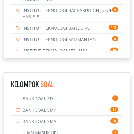
INSTITUT TEKNOLOGI BACHARUDDIN JUSUF
9
HABIBIE
INSTITUT TEKNOLOGI BANDUNG
143
INSTITUT TEKNOLOGI KALIMANTAN
8
INSTITUT TEKNOLOGI SEPULUH
10
NOVEMBER
INSTITUT TEKNOLOGI SUMATERA
9
IPDN / STPDN
148
KELOMPOK
SOAL
PENDIDIKAN
943
BANK SOAL SD
6
PERBANKAN
3
BANK SOAL SMP
11
POLRI
169
BANK SOAL SMA
28
POLTEK SSN
7
UJIAN MASUK UPI
3