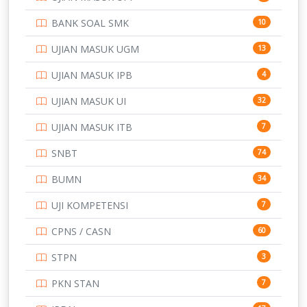
PTDI STTD
4
BANK SOAL SMK
10
SD
133
UJIAN MASUK UGM
13
SMA
146
UJIAN MASUK IPB
4
SMK
231
UJIAN MASUK UI
32
SMP
134
UJIAN MASUK ITB
7
STIP
2
SNBT
74
TNI
153
BUMN
34
TOEFL
345
UJI KOMPETENSI
7
UNIVERSITAS AIRLANGGA
15
CPNS / CASN
60
UNIVERSITAS ANDALAS
16
STPN
3
UNIVERSITAS BANGKA BELITUNG
15
PKN STAN
7
UNIVERSITAS BENGKULU
15