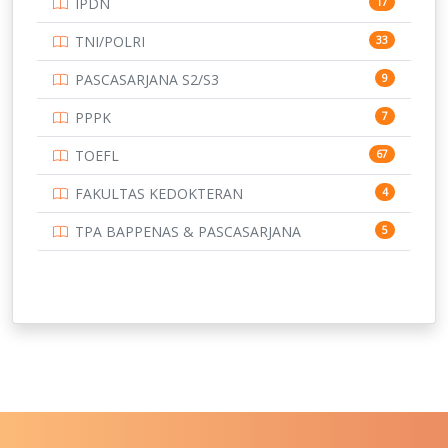
IPDN
17
UNIVERSITAS BORNEO TARAKAN
14
TNI/POLRI
33
UNIVERSITAS BRAWIJAYA
14
PASCASARJANA S2/S3
9
UNIVERSITAS CENDRAWASIH
14
PPPK
7
UNIVERSITAS DIPENOGORO
15
TOEFL
67
UNIVERSITAS GADJAH MADA
219
FAKULTAS KEDOKTERAN
4
UNIVERSITAS HALUOLEO
11
TPA BAPPENAS & PASCASARJANA
5
UNIVERSITAS INDONESIA
159
UNIVERSITAS JAMBI
13
UNIVERSITAS JEMBER
12
UNIVERSITAS JENDERAL SOEDIRMAN
11
UNIVERSITAS LAMBUNG MANGKURAT
11
UNIVERSITAS LAMPUNG
11