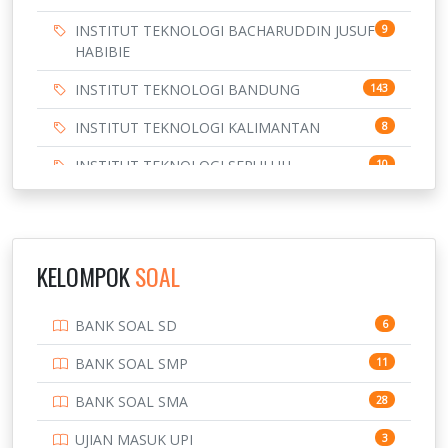
INSTITUT TEKNOLOGI BACHARUDDIN JUSUF
9
HABIBIE
INSTITUT TEKNOLOGI BANDUNG
143
INSTITUT TEKNOLOGI KALIMANTAN
8
INSTITUT TEKNOLOGI SEPULUH
10
NOVEMBER
INSTITUT TEKNOLOGI SUMATERA
9
IPDN / STPDN
148
KELOMPOK
SOAL
PENDIDIKAN
943
BANK SOAL SD
6
PERBANKAN
3
BANK SOAL SMP
11
POLRI
169
BANK SOAL SMA
28
POLTEK SSN
7
UJIAN MASUK UPI
3