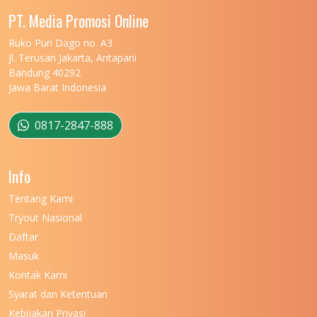
UNIVERSITAS MALIKUSSALEH
11
PT. Media Promosi Online
UNIVERSITAS MARITIM RAJA ALI HAJI
11
Ruko Puri Dago no. A3
Jl. Terusan Jakarta, Antapani
UNIVERSITAS MATARAM
11
Bandung 40292
Jawa Barat Indonesia
UNIVERSITAS MULAWARMAN
12
UNIVERSITAS MUSAMUS
11
0817-2847-888
UNIVERSITAS NEGERI GANESHA
11
Info
UNIVERSITAS NEGERI GORONTALO
11
Tentang Kami
UNIVERSITAS NEGERI KHAIRUN
11
Tryout Nasional
UNIVERSITAS NEGERI MAKASSAR
11
Daftar
Masuk
UNIVERSITAS NEGERI MALANG
7
Kontak Kami
UNIVERSITAS NEGERI MANADO
7
Syarat dan Ketentuan
UNIVERSITAS NEGERI MEDAN
7
Kebijakan Privasi