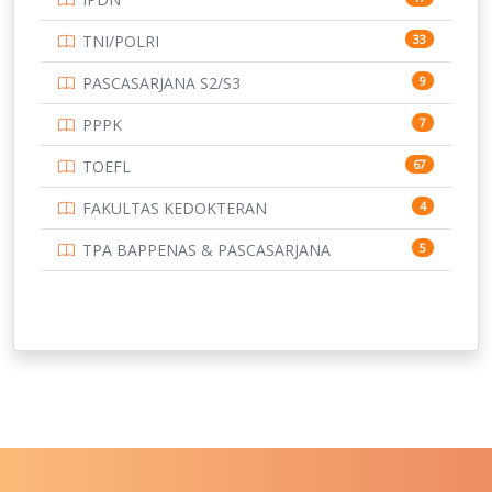
UNIVERSITAS BORNEO TARAKAN
14
TNI/POLRI
33
UNIVERSITAS BRAWIJAYA
14
PASCASARJANA S2/S3
9
UNIVERSITAS CENDRAWASIH
14
PPPK
7
UNIVERSITAS DIPENOGORO
15
TOEFL
67
UNIVERSITAS GADJAH MADA
219
FAKULTAS KEDOKTERAN
4
UNIVERSITAS HALUOLEO
11
TPA BAPPENAS & PASCASARJANA
5
UNIVERSITAS INDONESIA
144
UNIVERSITAS JAMBI
13
UNIVERSITAS JEMBER
12
UNIVERSITAS JENDERAL SOEDIRMAN
11
UNIVERSITAS LAMBUNG MANGKURAT
11
UNIVERSITAS LAMPUNG
11