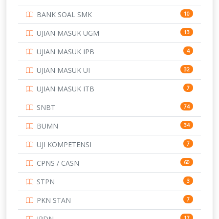
PTDI STTD
4
BANK SOAL SMK
10
SD
133
UJIAN MASUK UGM
13
SMA
146
UJIAN MASUK IPB
4
SMK
231
UJIAN MASUK UI
32
SMP
134
UJIAN MASUK ITB
7
STIP
2
SNBT
74
TNI
153
BUMN
34
TOEFL
345
UJI KOMPETENSI
7
UNIVERSITAS AIRLANGGA
15
CPNS / CASN
60
UNIVERSITAS ANDALAS
16
STPN
3
UNIVERSITAS BANGKA BELITUNG
15
PKN STAN
7
UNIVERSITAS BENGKULU
15
IPDN
17