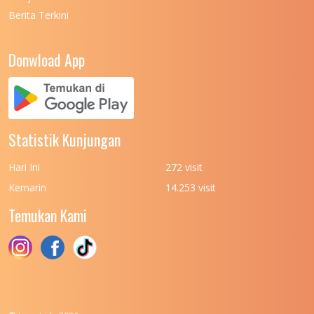
Berita Terkini
UNIVERSITAS NEGERI PADANG
7
UNIVERSITAS NEGERI YOGYAKARTA
8
Donwload App
UNIVERSITAS NUSA CENDANA
7
UNIVERSITAS PADJADJARAN
11
UNIVERSITAS PALANGKARAYA
7
Statistik Kunjungan
UNIVERSITAS PATTIMURA
7
Hari Ini
272 visit
UNIVERSITAS PEMBANGUNAN NASIONAL
6
Kemarin
14.253 visit
(UPN) VETERAN JAKARTA
Temukan Kami
UNIVERSITAS PEMBANGUNAN NASIONAL
4
(UPN) VETERAN JAWA TIMUR
UNIVERSITAS PEMBANGUNAN NASIONAL
5
(UPN) VETERAN YOGYAKARTA
UNIVERSITAS PENDIDIKAN INDONESIA
112