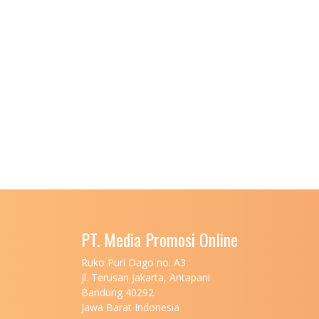
PT. Media Promosi Online
Ruko Puri Dago no. A3
Jl. Terusan Jakarta, Antapani
Bandung 40292
Jawa Barat Indonesia