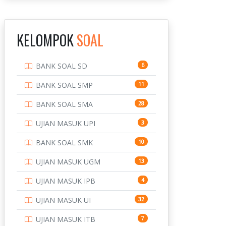
INSTITUT TEKNOLOGI
143
BANDUNG
KELOMPOK
SOAL
INSTITUT TEKNOLOGI
8
KALIMANTAN
BANK SOAL SD
6
INSTITUT TEKNOLOGI
10
SEPULUH NOVEMBER
BANK SOAL SMP
11
INSTITUT TEKNOLOGI
9
BANK SOAL SMA
28
SUMATERA
UJIAN MASUK UPI
3
IPDN / STPDN
148
BANK SOAL SMK
10
PENDIDIKAN
943
UJIAN MASUK UGM
13
PERBANKAN
3
UJIAN MASUK IPB
4
POLRI
169
UJIAN MASUK UI
32
POLTEK SSN
7
UJIAN MASUK ITB
7
PTDI STTD
4