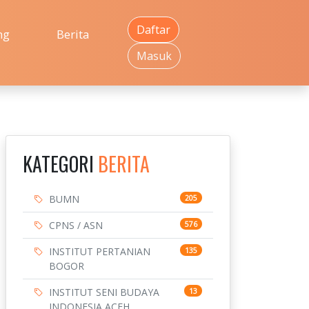
Daftar
ng
Berita
Masuk
KATEGORI
BERITA
BUMN
205
CPNS / ASN
576
INSTITUT PERTANIAN
135
BOGOR
INSTITUT SENI BUDAYA
13
INDONESIA ACEH