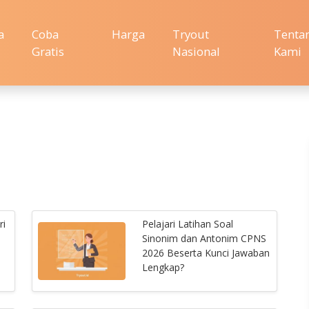
a
Coba
Harga
Tryout
Tenta
Gratis
Nasional
Kami
ri
Pelajari Latihan Soal
Sinonim dan Antonim CPNS
2026 Beserta Kunci Jawaban
Lengkap?