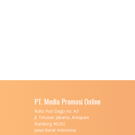
PT. Media Promosi Online
Ruko Puri Dago no. A3
Jl. Terusan Jakarta, Antapani
Bandung 40292
Jawa Barat Indonesia