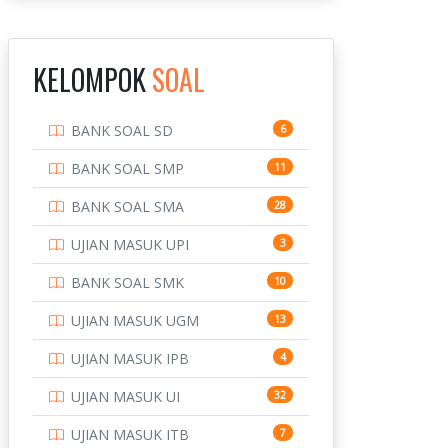
INSTITUT TEKNOLOGI
143
BANDUNG
KELOMPOK
SOAL
INSTITUT TEKNOLOGI
8
KALIMANTAN
BANK SOAL SD
6
INSTITUT TEKNOLOGI
10
SEPULUH NOVEMBER
BANK SOAL SMP
11
INSTITUT TEKNOLOGI
9
BANK SOAL SMA
28
SUMATERA
UJIAN MASUK UPI
3
IPDN / STPDN
148
BANK SOAL SMK
10
PENDIDIKAN
943
UJIAN MASUK UGM
13
PERBANKAN
3
UJIAN MASUK IPB
4
POLRI
169
UJIAN MASUK UI
32
POLTEK SSN
7
UJIAN MASUK ITB
7
PTDI STTD
4