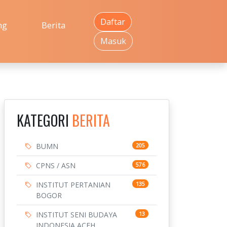
Daftar
ng
Berita
Masuk
KATEGORI
BERITA
BUMN
205
CPNS / ASN
576
INSTITUT PERTANIAN
135
BOGOR
INSTITUT SENI BUDAYA
13
INDONESIA ACEH