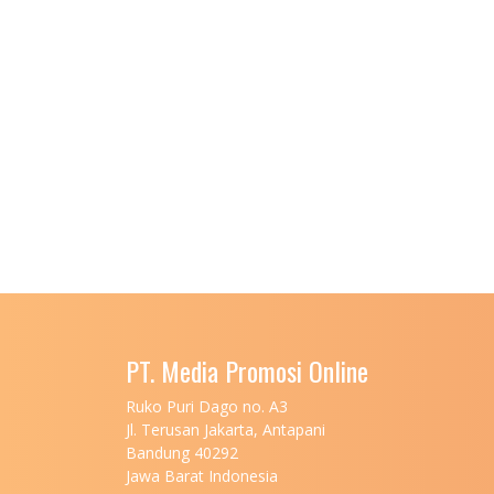
PT. Media Promosi Online
Ruko Puri Dago no. A3
Jl. Terusan Jakarta, Antapani
Bandung 40292
Jawa Barat Indonesia