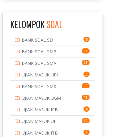
INSTITUT TEKNOLOGI
143
BANDUNG
KELOMPOK
SOAL
INSTITUT TEKNOLOGI
8
KALIMANTAN
BANK SOAL SD
6
INSTITUT TEKNOLOGI
10
SEPULUH NOVEMBER
BANK SOAL SMP
11
INSTITUT TEKNOLOGI
9
BANK SOAL SMA
28
SUMATERA
UJIAN MASUK UPI
3
IPDN / STPDN
148
BANK SOAL SMK
10
PENDIDIKAN
943
UJIAN MASUK UGM
13
PERBANKAN
3
UJIAN MASUK IPB
4
POLRI
169
UJIAN MASUK UI
32
POLTEK SSN
7
UJIAN MASUK ITB
7
PTDI STTD
4