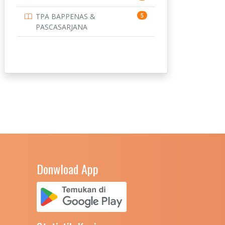
UNIVERSITAS BORNEO
14
TPA BAPPENAS &
5
TARAKAN
PASCASARJANA
UNIVERSITAS BRAWIJAYA
14
UNIVERSITAS CENDRAWASIH
14
UNIVERSITAS DIPENOGORO
15
UNIVERSITAS GADJAH
219
MADA
UNIVERSITAS HALUOLEO
11
UNIVERSITAS INDONESIA
159
Donwload App
UNIVERSITAS JAMBI
13
UNIVERSITAS JEMBER
12
UNIVERSITAS JENDERAL
11
SOEDIRMAN