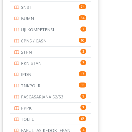
SNBT
74
SD
133
BUMN
34
SMA
146
UJI KOMPETENSI
7
SMK
231
CPNS / CASN
60
SMP
134
STPN
3
STIP
2
PKN STAN
7
TNI
153
IPDN
17
TOEFL
345
TNI/POLRI
33
UNIVERSITAS AIRLANGGA
15
PASCASARJANA S2/S3
9
UNIVERSITAS ANDALAS
16
PPPK
7
UNIVERSITAS BANGKA
15
BELITUNG
TOEFL
67
UNIVERSITAS BENGKULU
15
FAKULTAS KEDOKTERAN
4