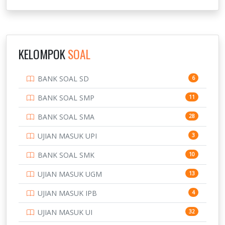
NOVEMBER
INSTITUT TEKNOLOGI SUMATERA
9
IPDN / STPDN
148
KELOMPOK
SOAL
PENDIDIKAN
943
BANK SOAL SD
6
PERBANKAN
3
BANK SOAL SMP
11
POLRI
169
BANK SOAL SMA
28
POLTEK SSN
7
UJIAN MASUK UPI
3
PTDI STTD
4
BANK SOAL SMK
10
SD
133
UJIAN MASUK UGM
13
SMA
146
UJIAN MASUK IPB
4
SMK
231
UJIAN MASUK UI
32
SMP
134