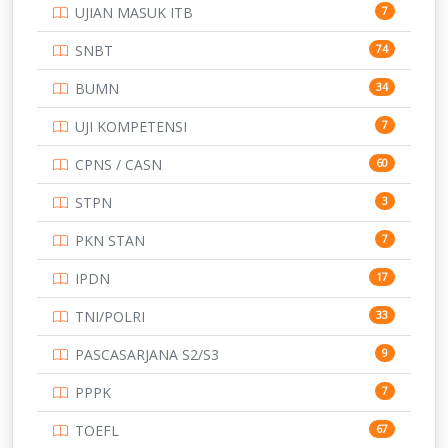
UJIAN MASUK ITB
7
STIP
2
SNBT
74
TNI
153
BUMN
34
TOEFL
345
UJI KOMPETENSI
7
UNIVERSITAS AIRLANGGA
15
CPNS / CASN
60
UNIVERSITAS ANDALAS
16
STPN
3
UNIVERSITAS BANGKA BELITUNG
15
PKN STAN
7
UNIVERSITAS BENGKULU
15
IPDN
17
UNIVERSITAS BORNEO TARAKAN
14
TNI/POLRI
33
UNIVERSITAS BRAWIJAYA
14
PASCASARJANA S2/S3
9
UNIVERSITAS CENDRAWASIH
14
PPPK
7
UNIVERSITAS DIPENOGORO
15
TOEFL
67
UNIVERSITAS GADJAH MADA
219