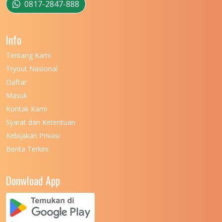
UNIVERSITAS MUSAMUS
11
0817-2847-888
UNIVERSITAS NEGERI GANESHA
11
Info
UNIVERSITAS NEGERI GORONTALO
11
Tentang Kami
UNIVERSITAS NEGERI KHAIRUN
11
Tryout Nasional
UNIVERSITAS NEGERI MAKASSAR
11
Daftar
Masuk
UNIVERSITAS NEGERI MALANG
7
Kontak Kami
UNIVERSITAS NEGERI MANADO
7
Syarat dan Ketentuan
UNIVERSITAS NEGERI MEDAN
7
Kebijakan Privasi
Berita Terkini
UNIVERSITAS NEGERI PADANG
7
UNIVERSITAS NEGERI YOGYAKARTA
8
Donwload App
UNIVERSITAS NUSA CENDANA
7
UNIVERSITAS PADJADJARAN
11