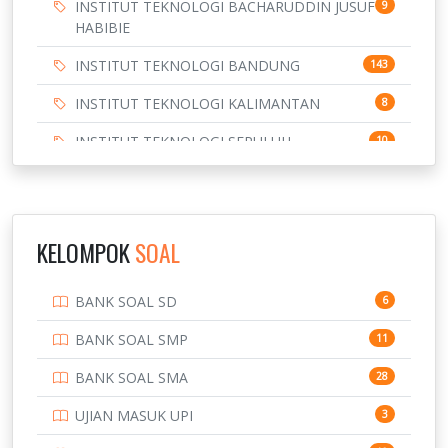
INSTITUT TEKNOLOGI BACHARUDDIN JUSUF
9
HABIBIE
INSTITUT TEKNOLOGI BANDUNG
143
INSTITUT TEKNOLOGI KALIMANTAN
8
INSTITUT TEKNOLOGI SEPULUH
10
NOVEMBER
INSTITUT TEKNOLOGI SUMATERA
9
IPDN / STPDN
148
KELOMPOK
SOAL
PENDIDIKAN
943
BANK SOAL SD
6
PERBANKAN
3
BANK SOAL SMP
11
POLRI
169
BANK SOAL SMA
28
POLTEK SSN
7
UJIAN MASUK UPI
3
PTDI STTD
4