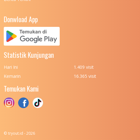
UNIVERSITAS NEGERI PADANG
7
UNIVERSITAS NEGERI YOGYAKARTA
8
Donwload App
UNIVERSITAS NUSA CENDANA
7
UNIVERSITAS PADJADJARAN
11
UNIVERSITAS PALANGKARAYA
7
Statistik Kunjungan
UNIVERSITAS PATTIMURA
7
Hari Ini
1.409 visit
UNIVERSITAS PEMBANGUNAN NASIONAL
6
Kemarin
16.365 visit
(UPN) VETERAN JAKARTA
Temukan Kami
UNIVERSITAS PEMBANGUNAN NASIONAL
4
(UPN) VETERAN JAWA TIMUR
UNIVERSITAS PEMBANGUNAN NASIONAL
5
(UPN) VETERAN YOGYAKARTA
UNIVERSITAS PENDIDIKAN INDONESIA
112
© tryout.id - 2026
UNIVERSITAS PERTAHANAN INDONESIA
6