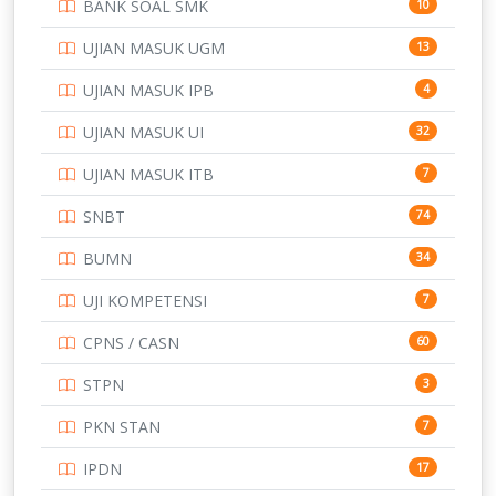
BANK SOAL SMK
10
SD
133
UJIAN MASUK UGM
13
SMA
146
UJIAN MASUK IPB
4
SMK
231
UJIAN MASUK UI
32
SMP
134
UJIAN MASUK ITB
7
STIP
2
SNBT
74
TNI
153
BUMN
34
TOEFL
345
UJI KOMPETENSI
7
UNIVERSITAS AIRLANGGA
15
CPNS / CASN
60
UNIVERSITAS ANDALAS
16
STPN
3
UNIVERSITAS BANGKA BELITUNG
15
PKN STAN
7
UNIVERSITAS BENGKULU
15
IPDN
17
UNIVERSITAS BORNEO TARAKAN
14