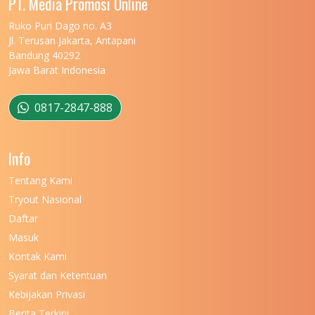
PT. Media Promosi Online
UNIVERSITAS MARITIM RAJA ALI HAJI
11
Ruko Puri Dago no. A3
Jl. Terusan Jakarta, Antapani
UNIVERSITAS MATARAM
11
Bandung 40292
Jawa Barat Indonesia
UNIVERSITAS MULAWARMAN
12
UNIVERSITAS MUSAMUS
11
0817-2847-888
UNIVERSITAS NEGERI GANESHA
11
Info
UNIVERSITAS NEGERI GORONTALO
11
Tentang Kami
UNIVERSITAS NEGERI KHAIRUN
11
Tryout Nasional
UNIVERSITAS NEGERI MAKASSAR
11
Daftar
Masuk
UNIVERSITAS NEGERI MALANG
7
Kontak Kami
UNIVERSITAS NEGERI MANADO
7
Syarat dan Ketentuan
UNIVERSITAS NEGERI MEDAN
7
Kebijakan Privasi
Berita Terkini